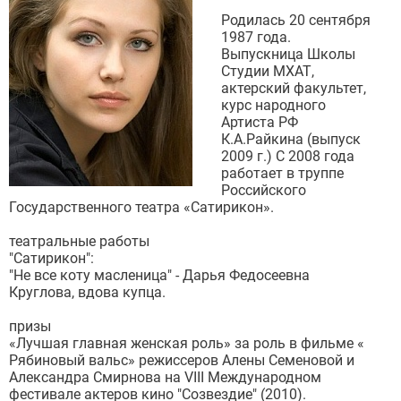
Родилась 20 сентября
1987 года.
Выпускница Школы
Студии МХАТ,
актерский факультет,
курс народного
Артиста РФ
К.А.Райкина (выпуск
2009 г.) С 2008 года
работает в труппе
Российского
Государственного театра «Сатирикон».
театральные работы
"Сатирикон":
"Не все коту масленица" - Дарья Федосеевна
Круглова, вдова купца.
призы
«Лучшая главная женская роль» за роль в фильме «
Рябиновый вальс» режиссеров Алены Семеновой и
Александра Смирнова на VIII Международном
фестивале актеров кино "Созвездие" (2010).