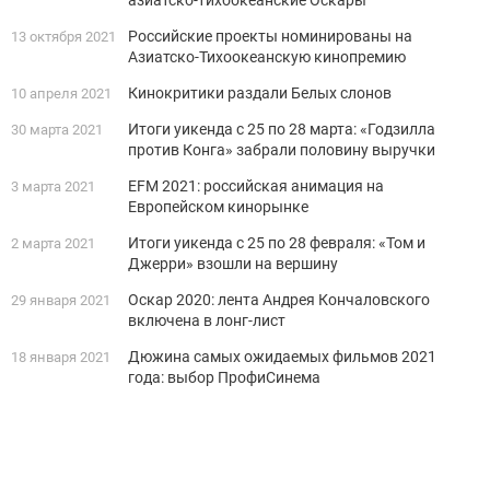
азиатско-тихоокеанские Оскары
Российские проекты номинированы на
13 октября 2021
Азиатско-Тихоокеанскую кинопремию
Кинокритики раздали Белых слонов
10 апреля 2021
Итоги уикенда с 25 по 28 марта: «Годзилла
30 марта 2021
против Конга» забрали половину выручки
EFM 2021: российская анимация на
3 марта 2021
Европейском кинорынке
Итоги уикенда с 25 по 28 февраля: «Том и
2 марта 2021
Джерри» взошли на вершину
Оскар 2020: лента Андрея Кончаловского
29 января 2021
включена в лонг-лист
Дюжина самых ожидаемых фильмов 2021
18 января 2021
года: выбор ПрофиСинема