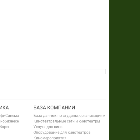
ИКА
БАЗА КОМПАНИЙ
офиСинема
База данных по студиям, организациям
инобизнесе
Кинотеатральные сети и кинотеатры
сборы
Услуги для кино
Оборудование для кинотеатров
Киномероприятия