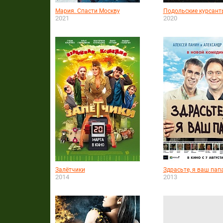
Мария. Спасти Москву
Подольские курсант
2021
2020
Залётчики
Здрасьте, я ваш пап
2014
2013