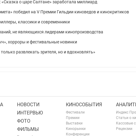
я: «Сказка о царе Салтане» заработала миллиард
ета» победил на V Премии Гильдии киноведов и кинокритиков
триллеры, классики и современники
паний, не являющихся лидерами кинопроизводства
ч», хорроры и фестивальные новинки
 только развлекать зрителя, но и вдохновлять»
А
НОВОСТИ
КИНОСОБЫТИЯ
АНАЛИТ
ИНТЕРВЬЮ
Фестивали
Индекс Пр
Премии
Статьи о к
ФОТО
Выставки
Кассовые 
ФИЛЬМЫ
Кинорынки
Рецензии
Конференции