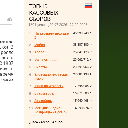
ТОП-10
КАССОВЫХ
СБОРОВ
№31 уикенд 30.07.2026 - 02.08.2026
На деревню дедушке
45 939 740
руб.
2
зиция
Майкл
38 387 809
руб.
ко). В
рояле
Холоп 3
25 841 128
руб.
азах в
Матч Акпарса
23 662 712
руб.
С 1987
Счастье
23 491 956
руб.
дия» в
 время
Зловещие мертвецы:
22 081 130
руб.
пекло
ческих
Ушла по-чеховски
17 746 088
руб.
Старый орел
16 071 500
руб.
За любовь
15 940 463
руб.
Мой дикий друг.
14 598 274
руб.
Возвращение домой
все кассовые сборы