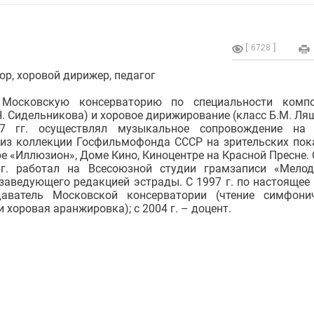
6728
р, хоровой дирижер, педагог
 Московскую консерваторию по специальности компо
Н. Сидельникова) и хоровое дирижирование (класс Б.М. Ляш
87 гг. осуществлял музыкальное сопровождение на 
из коллекции Госфильмофонда СССР на зрительских пок
е «Иллюзион», Доме Кино, Киноцентре на Красной Пресне. 
г. работал на Всесоюзной студии грамзаписи «Мело
заведующего редакцией эстрады. С 1997 г. по настоящее
аватель Московской консерватории (чтение симфони
и хоровая аранжировка); с 2004 г. – доцент.