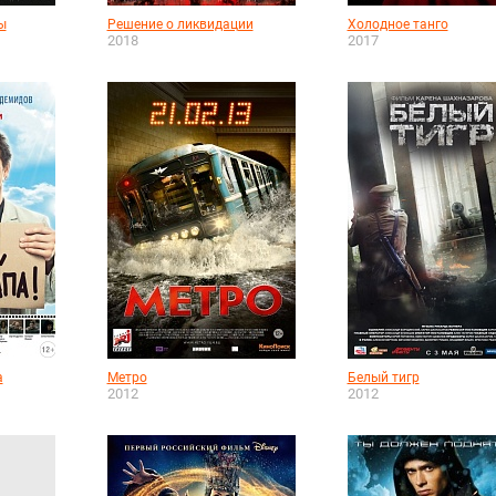
ы
Решение о ликвидации
Холодное танго
2018
2017
а
Метро
Белый тигр
2012
2012