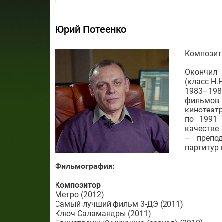
Юрий Потеенко
Композито
Окончил
(класс Н.
1983–19
фильмов 
кинотеатр
по 1991 
качестве 
– препод
партитур 
Фильмография:
Композитор
Метро (2012)
Самый лучший фильм 3-ДЭ (2011)
Ключ Саламандры (2011)