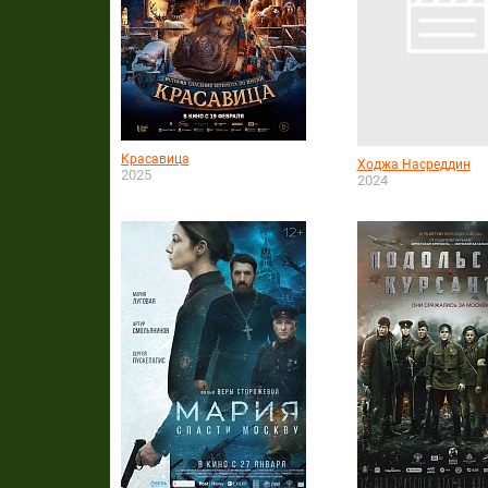
Красавица
Ходжа Насреддин
2025
2024