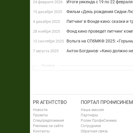
Итоги уикенда с 19 по 22 феврал
24 февраля 2026
Фильм «День рождения Сидни Люм
15 декабря 2025
Питчинг в Фонде кино: сказки и 
4 декабря 2025
Фонд кино проведет питчинг ком
28 ноября 2025
Вольга на СПбМКФ 2025: «Горыны
12 сентября 2025
Антон Богданов: «Кино должно не
7 августа 2025
Реклама
PR АГЕНТСТВО
ПОРТАЛ ПРОФИСИНЕМ
Новости
Наша миссия
Проекты
Партнеры
Спецпредложения
Ролик ПрофиСинема
Реклама на сайте
Сотрудники
Контакты
Обратная связь