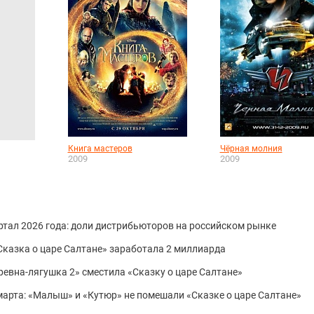
Книга мастеров
Чёрная молния
2009
2009
ртал 2026 года: доли дистрибьюторов на российском рынке
«Сказка о царе Салтане» заработала 2 миллиарда
аревна-лягушка 2» сместила «Сказку о царе Салтане»
 марта: «Малыш» и «Кутюр» не помешали «Сказке о царе Салтане»