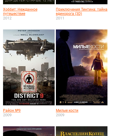
Хоббит: Нежданное
Приключения Тинтина: тайна
путешествие
единорога (3D)
2012
2011
Район №9
Милые кости
2009
2009