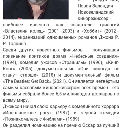
Новая Зеландия
Новозеландский
кинорежиссер
наиболее известен как создатель трилогий
«Властелин колец» (2001–2003) и «Хоббит» (2012–
2014), экранизаций одноименных романов Джона Р.
Р. Толкина .
Среди других известных фильмов — получившая
признание критиков драма «Небесные создания»
(1994), комедия ужасов «Страшилы» (1996), «Кинг-
Конг» (2005), документальные «Они никогда не
станут старше» (2018) и документальный фильм
«The Beatles: Get Back» (2021). Он является четвёртым
самым кассовым кинорежиссёром всех времён , его
фильмы собрали более 6,5 миллиардов долларов по
всему миру.
Джексон начал свою карьеру с комедийного хоррора
«Инопланетное рагу» (1987) и чёрной комедии
«Познакомьтесь с Фиблами» (1989).
Он разделил номинацию на премию Оскар за лучший