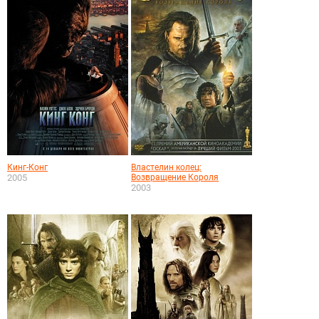
Кинг-Конг
Властелин колец:
2005
Возвращение Короля
2003