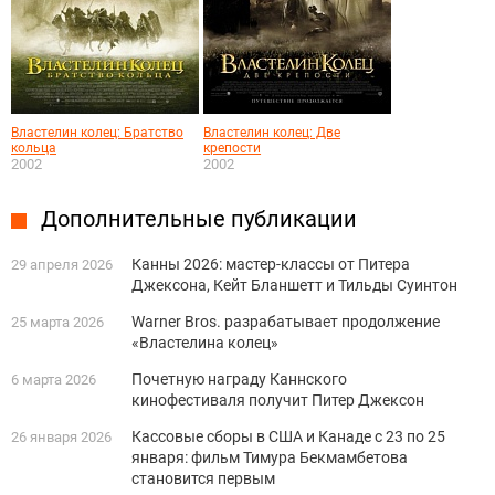
Властелин колец: Братство
Властелин колец: Две
кольца
крепости
2002
2002
Дополнительные публикации
Канны 2026: мастер-классы от Питера
29 апреля 2026
Джексона, Кейт Бланшетт и Тильды Суинтон
Warner Bros. разрабатывает продолжение
25 марта 2026
«Властелина колец»
Почетную награду Каннского
6 марта 2026
кинофестиваля получит Питер Джексон
Кассовые сборы в США и Канаде с 23 по 25
26 января 2026
января: фильм Тимура Бекмамбетова
становится первым