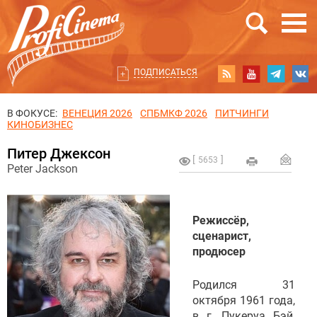
ПОДПИСАТЬСЯ
В ФОКУСЕ:
ВЕНЕЦИЯ 2026
СПБМКФ 2026
ПИТЧИНГИ
КИНОБИЗНЕС
Питер Джексон
5653
Peter Jackson
Режиссёр,
сценарист,
продюсер
Родился 31
октября 1961 года,
в г. Пукеруа Бэй,