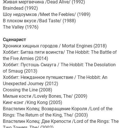
Живая мертвечина /Dead Alive/ (1992)
Braindead (1992)
Шоу недоумков /Meet the Feebles/ (1989)
В плохом вкусе /Bad Taste/ (1988)
The Valley (1976)
Сценарист
Хроники хищных городов / Mortal Engines (2018)
Хоббит: Битва пяти воинств/ The Hobbit: The Battle of
the Five Armies (2014)
Хоббит: Пустошь Смауга / The Hobbit: The Desolation
of Smaug (2013)
Хоббит: Нежданное путешествие / The Hobbit: An
Unexpected Journey (2012)
Crossing the Line (2008)
Милые кости /Lovely Bones, The/ (2009)
Кинг-конг /King Kong (2005)
Властелин Колец: Возвращение Короля /Lord of the
Rings: The Return of the King, The/ (2003)
Властелин Колец: Две Крепости /Lord of the Rings: The
Two Towers, The/ (2002)