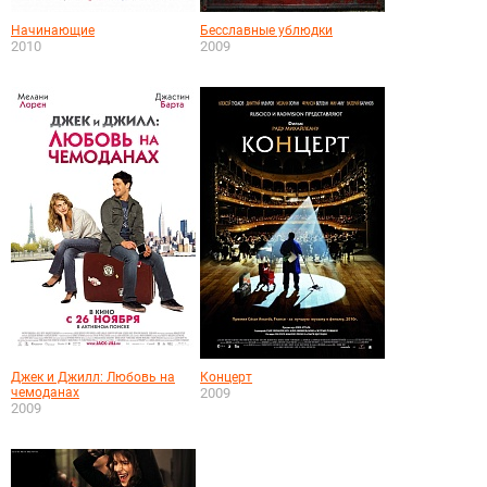
Начинающие
Бесславные ублюдки
2010
2009
Джек и Джилл: Любовь на
Концерт
чемоданах
2009
2009