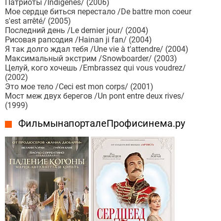
Патриоты /Indigènes/ (2006)
Мое сердце биться перестало /De battre mon coeur
s'est arrêté/ (2005)
Последний день /Le dernier jour/ (2004)
Рисовая рапсодия /Hainan ji fan/ (2004)
Я так долго ждал тебя /Une vie à t'attendre/ (2004)
Максимальный экстрим /Snowboarder/ (2003)
Целуй, кого хочешь /Embrassez qui vous voudrez/
(2002)
Это мое тело /Ceci est mon corps/ (2001)
Мост меж двух берегов /Un pont entre deux rives/
(1999)
Фильмы на портале Профисинема.ру