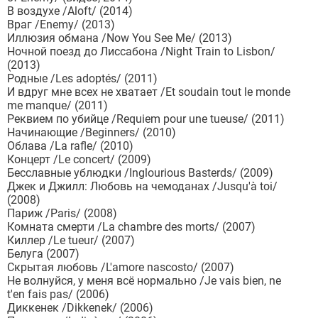
В воздухе /Aloft/ (2014)
Враг /Enemy/ (2013)
Иллюзия обмана /Now You See Me/ (2013)
Ночной поезд до Лиссабона /Night Train to Lisbon/
(2013)
Родные /Les adoptés/ (2011)
И вдруг мне всех не хватает /Et soudain tout le monde
me manque/ (2011)
Реквием по убийце /Requiem pour une tueuse/ (2011)
Начинающие /Beginners/ (2010)
Облава /La rafle/ (2010)
Концерт /Le concert/ (2009)
Бесславные ублюдки /Inglourious Basterds/ (2009)
Джек и Джилл: Любовь на чемоданах /Jusqu'à toi/
(2008)
Париж /Paris/ (2008)
Комната смерти /La chambre des morts/ (2007)
Киллер /Le tueur/ (2007)
Белуга (2007)
Скрытая любовь /L'amore nascosto/ (2007)
Не волнуйся, у меня всё нормально /Je vais bien, ne
t'en fais pas/ (2006)
Диккенек /Dikkenek/ (2006)