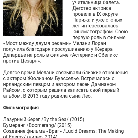
учительница балета.
Детство актриса
провела в IX округе
Парижа и уже с юных
лет интересовалась
кинематографом. Свою
первую роль в фильме
«Мост между двумя реками» Мелани Лоран
получила благодаря прослушиванию у Жерара
Депардье на роль в фильме «Астерикс и Обеликс
против Цезаря».
Долгое время Мелани связывали близкие отношения
с актером Жюлианом Буасселье. Встречалась с
ирландским певцом и автором песен Дэмианом
Райсом, с которым решила записать свой первый
альбом. В 2013 году родила сына Лео.
Фильмография
Лазурный берег /By the Sea/ (2015)
Бумеранг /Boomerang/ (2015)
Создание фильма «Враг» /Lucid Dreams: The Making
of Enemy/ (видео, 2014)