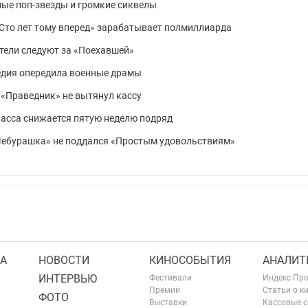
е поп-звезды и громкие сиквелы
 «Сто лет тому вперед» зарабатывает полмиллиарда
рители следуют за «Поехавшей»
медия опередила военные драмы
: «Праведник» не вытянул кассу
 касса снижается пятую неделю подряд
 «Чебурашка» не поддался «Простым удовольствиям»
А
НОВОСТИ
КИНОСОБЫТИЯ
АНАЛИТ
ИНТЕРВЬЮ
Фестивали
Индекс Пр
Премии
Статьи о к
ФОТО
Выставки
Кассовые 