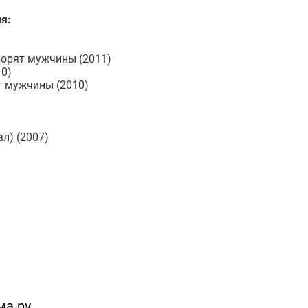
я:
ворят мужчины (2011)
10)
т мужчины (2010)
л) (2007)
ма.ру