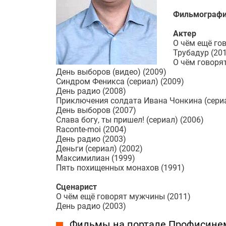
Фильмографи
Актер
О чём ещё го
Трубадур (20
О чём говоря
День выборов (видео) (2009)
Синдром Феникса (сериал) (2009)
День радио (2008)
Приключения солдата Ивана Чонкина (сериа
День выборов (2007)
Слава богу, ты пришел! (сериал) (2006)
Raconte-moi (2004)
День радио (2003)
Деньги (сериал) (2002)
Максимилиан (1999)
Пять похищенных монахов (1991)
Сценарист
О чём ещё говорят мужчины (2011)
День радио (2003)
Фильмы на портале Профисине