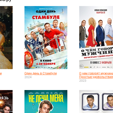
и
Один день в Стамбуле
О чем говорят мужчин
2024
Простые удовольствия
2023