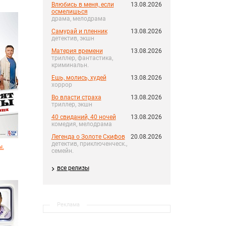
Влюбись в меня, если
13.08.2026
осмелишься
драма, мелодрама
Самурай и пленник
13.08.2026
детектив, экшн
Материя времени
13.08.2026
триллер, фантастика,
криминальн.
Ешь, молись, худей
13.08.2026
хоррор
Во власти страха
13.08.2026
триллер, экшн
40 свиданий, 40 ночей
13.08.2026
комедия, мелодрама
Легенда о Золоте Скифов
20.08.2026
детектив, приключенческ.,
ы.
семейн.
все релизы
Реклама