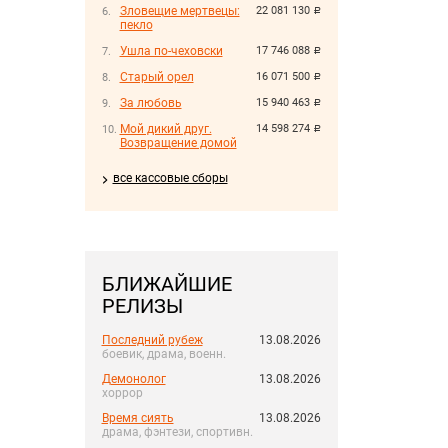
Зловещие мертвецы:
22 081 130
руб.
пекло
Ушла по-чеховски
17 746 088
руб.
Старый орел
16 071 500
руб.
За любовь
15 940 463
руб.
Мой дикий друг.
14 598 274
руб.
Возвращение домой
все кассовые сборы
БЛИЖАЙШИЕ
РЕЛИЗЫ
Последний рубеж
13.08.2026
боевик, драма, военн.
Демонолог
13.08.2026
хоррор
Время сиять
13.08.2026
драма, фэнтези, спортивн.