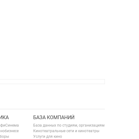
ИКА
БАЗА КОМПАНИЙ
офиСинема
База данных по студиям, организациям
инобизнесе
Кинотеатральные сети и кинотеатры
сборы
Услуги для кино