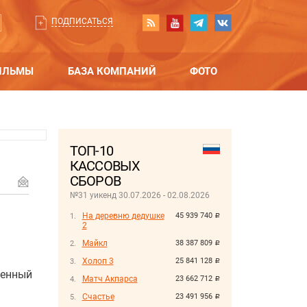
ПОДПИСАТЬСЯ
ИЛЬМЫ
БАЗА КОМПАНИЙ
ФОТО
ТОП-10
КАССОВЫХ
СБОРОВ
№31 уикенд 30.07.2026 - 02.08.2026
На деревню дедушке
45 939 740
руб.
2
Майкл
38 387 809
руб.
Холоп 3
25 841 128
руб.
венный
Матч Акпарса
23 662 712
руб.
Счастье
23 491 956
руб.