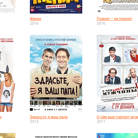
Жених
Помню – не помню!
2016
2016
и
Здрасьте, я ваш папа
О чём еще говорят му
2013
2011