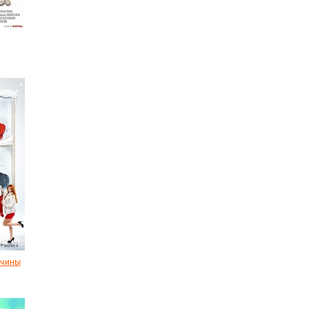
жчины