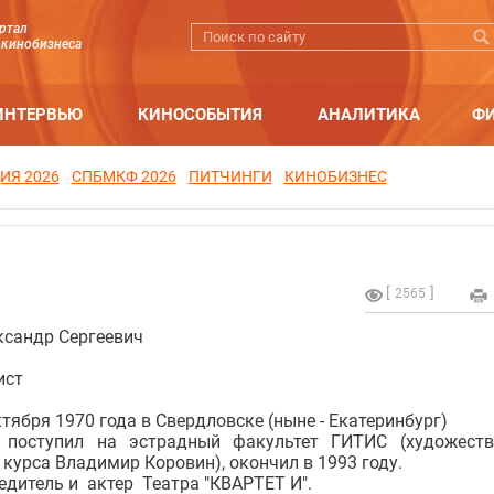
ртал
 кинобизнеса
ИНТЕРВЬЮ
КИНОСОБЫТИЯ
АНАЛИТИКА
Ф
ИЯ 2026
СПБМКФ 2026
ПИТЧИНГИ
КИНОБИЗНЕС
2565
сандр Сергеевич
ист
тября 1970 года в Свердловске (ныне - Екатеринбург)
 поступил на эстрадный факультет ГИТИС (художест
курса Владимир Коровин), окончил в 1993 году.
чредитель и актер Театра "КВАРТЕТ И".