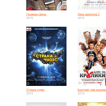
Громкая связь
День выборов 2
2018
2016
Страна чудес
Быстрее, чем кролик
2015
2014