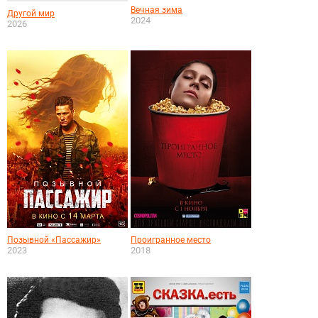
Вечная зима
Другой мир
2024
2026
Позывной «Пассажир»
Проигранное место
2023
2018