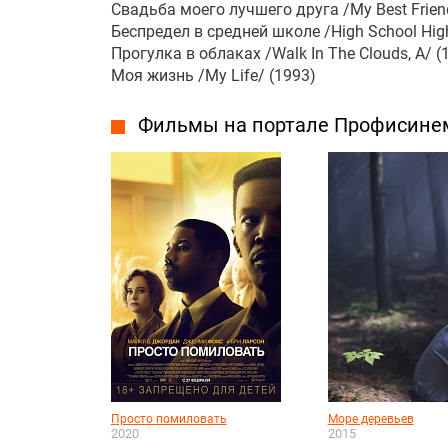
Свадьба моего лучшего друга /My Best Friend
Беспредел в средней школе /High School Hig
Прогулка в облаках /Walk In The Clouds, A/ (
Моя жизнь /My Life/ (1993)
Фильмы на портале Профисине
Просто помиловать
Море деревьев
2020
2015