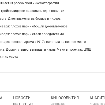
ятилетия российской кинематографии
 в тройке лидеров оказались одни новички
 марта: Джентльмены выбились в лидеры
января: плохие парни обошли джентльменов
января: плохие парни стали победителями
января: военная драма «1917» взлетела на первое место
ика, Доры-путешественницы и куклы Чаки в проектах ЦПШ
а Ван Сента
А
НОВОСТИ
КИНОСОБЫТИЯ
АНАЛИТ
ИНТЕРВЬЮ
Фестивали
Индекс Пр