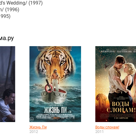
's Wedding/ (1997)
h/ (1996)
1995)
ма.ру
Жизнь Пи
Воды слонам!
2012
2011