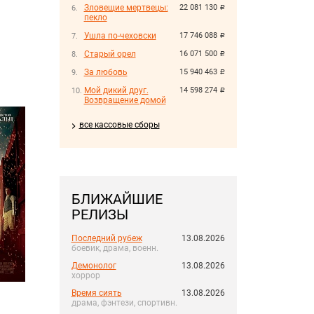
Зловещие мертвецы:
22 081 130
руб.
пекло
Ушла по-чеховски
17 746 088
руб.
Старый орел
16 071 500
руб.
За любовь
15 940 463
руб.
Мой дикий друг.
14 598 274
руб.
Возвращение домой
все кассовые сборы
БЛИЖАЙШИЕ
РЕЛИЗЫ
Последний рубеж
13.08.2026
боевик, драма, военн.
Демонолог
13.08.2026
хоррор
Время сиять
13.08.2026
драма, фэнтези, спортивн.