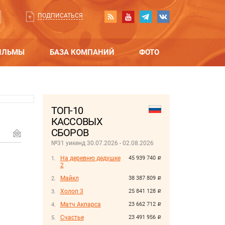
ПОДПИСАТЬСЯ
ИЛЬМЫ
БАЗА КОМПАНИЙ
ФОТО
ТОП-10
КАССОВЫХ
СБОРОВ
№31 уикенд 30.07.2026 - 02.08.2026
На деревню дедушке
45 939 740
руб.
2
Майкл
38 387 809
руб.
Холоп 3
25 841 128
руб.
Матч Акпарса
23 662 712
руб.
Счастье
23 491 956
руб.