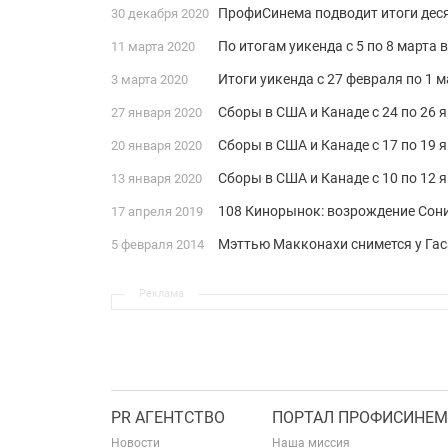
ПрофиСинема подводит итоги дес
30 декабря 2020
По итогам уикенда с 5 по 8 марта
11 марта 2020
Итоги уикенда с 27 февраля по 1
3 марта 2020
Сборы в США и Канаде с 24 по 26 
27 января 2020
Сборы в США и Канаде с 17 по 19 
20 января 2020
Сборы в США и Канаде с 10 по 12 
13 января 2020
108 Кинорынок: возрождение Сон
17 апреля 2019
Мэттью Макконахи снимется у Гас
5 февраля 2014
Реклама
PR АГЕНТСТВО
ПОРТАЛ ПРОФИСИНЕМ
Новости
Наша миссия