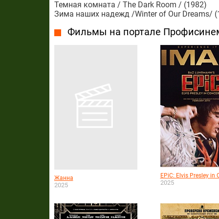
Темная комната / The Dark Room / (1982)
Зима наших надежд /Winter of Our Dreams/ (
Фильмы на портале Профисине
EPiC: Elvis Presley in 
Жанна
2025
2025