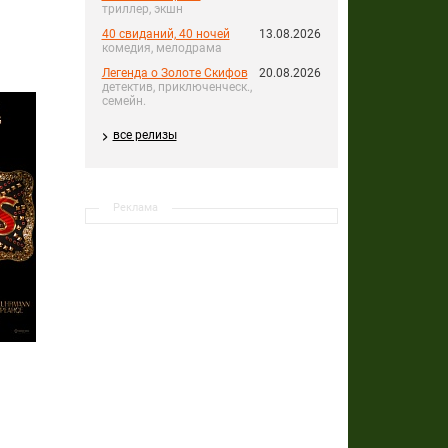
триллер, экшн
40 свиданий, 40 ночей
13.08.2026
комедия, мелодрама
Легенда о Золоте Скифов
20.08.2026
детектив, приключенческ.,
семейн.
все релизы
Реклама