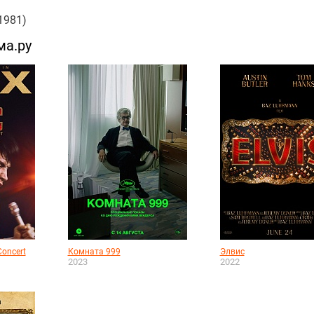
1981)
ма.ру
Concert
Комната 999
Элвис
2023
2022