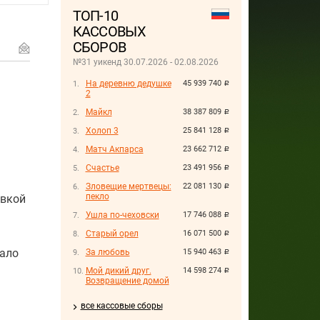
ТОП-10
КАССОВЫХ
СБОРОВ
№31 уикенд 30.07.2026 - 02.08.2026
На деревню дедушке
45 939 740
руб.
2
Майкл
38 387 809
руб.
Холоп 3
25 841 128
руб.
Матч Акпарса
23 662 712
руб.
Счастье
23 491 956
руб.
Зловещие мертвецы:
22 081 130
руб.
пекло
овкой
Ушла по-чеховски
17 746 088
руб.
Старый орел
16 071 500
руб.
чало
За любовь
15 940 463
руб.
Мой дикий друг.
14 598 274
руб.
Возвращение домой
все кассовые сборы