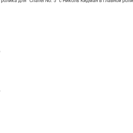
ролика для “Chanel No. 5” с Николь Кидман в главной роли
)
)