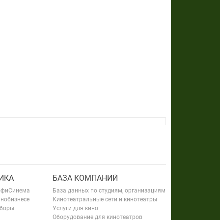
ИКА
БАЗА КОМПАНИЙ
офиСинема
База данных по студиям, организациям
инобизнесе
Кинотеатральные сети и кинотеатры
сборы
Услуги для кино
Оборудование для кинотеатров