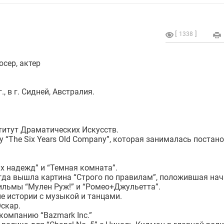
1338
юсер, актер
, в г. Сидней, Австралия.
итут Драматических Искусств.
 “The Six Years Old Company”, которая занималась постан
х надежд” и “Темная комната”.
огда вышла картина “Строго по правилам”, положившая на
ильмы “Мулен Руж!” и “Ромео+Джульетта”.
е истории с музыкой и танцами.
скар.
компанию “Bazmark Inc.”