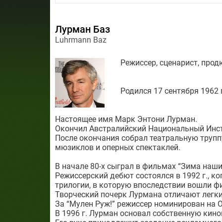
Лурман Баз
Luhrmann Baz
Режиссер, сценарист, прод
Родился 17 сентября 1962 г.
Настоящее имя Марк Энтони Лурман.
Окончил Австралийский Национальный Инст
После окончания собрал театральную труппу
мюзиклов и оперных спектаклей.
В начале 80-х сыграл в фильмах “Зима наши
Режиссерский дебют состоялся в 1992 г., к
трилогии, в которую впоследствии вошли ф
Творческий почерк Лурмана отличают легки
За “Мулен Руж!” режиссер номинирован на О
В 1996 г. Лурман основал собственную кино