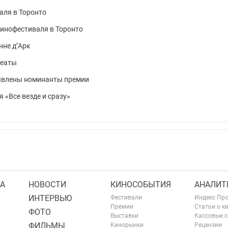
аля в Торонто
инофестиваля в Торонто
нне д’Арк
реаты
ъявлены номинанты премии
я «Все везде и сразу»
А
НОВОСТИ
КИНОСОБЫТИЯ
АНАЛИТ
ИНТЕРВЬЮ
Фестивали
Индекс Пр
Премии
Статьи о к
ФОТО
Выставки
Кассовые 
ФИЛЬМЫ
Кинорынки
Рецензии