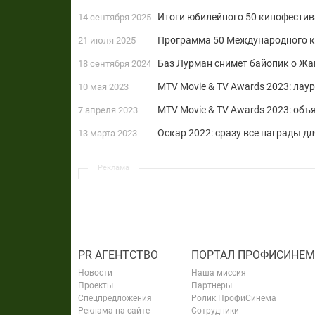
Итоги юбилейного 50 кинофестив
14 сентября 2025
Программа 50 Международного к
21 июля 2025
Баз Лурман снимет байопик о Жа
18 сентября 2024
MTV Movie & TV Awards 2023: лау
10 мая 2023
MTV Movie & TV Awards 2023: об
7 апреля 2023
Оскар 2022: сразу все награды дл
13 марта 2023
Реклама
PR АГЕНТСТВО
ПОРТАЛ ПРОФИСИНЕМ
Новости
Наша миссия
Проекты
Партнеры
Спецпредложения
Ролик ПрофиСинема
Реклама на сайте
Сотрудники