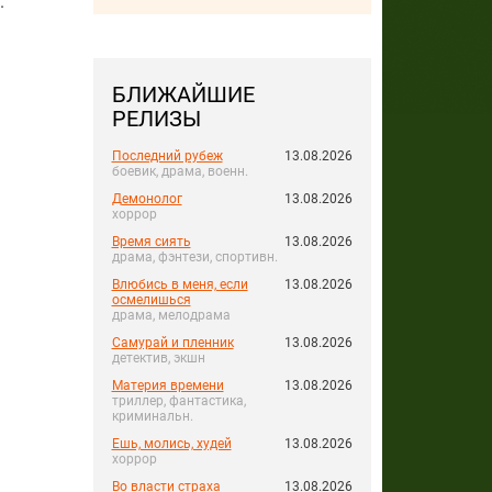
.
БЛИЖАЙШИЕ
РЕЛИЗЫ
Последний рубеж
13.08.2026
боевик, драма, военн.
Демонолог
13.08.2026
хоррор
Время сиять
13.08.2026
драма, фэнтези, спортивн.
Влюбись в меня, если
13.08.2026
осмелишься
драма, мелодрама
Самурай и пленник
13.08.2026
детектив, экшн
Материя времени
13.08.2026
триллер, фантастика,
криминальн.
Ешь, молись, худей
13.08.2026
хоррор
Во власти страха
13.08.2026