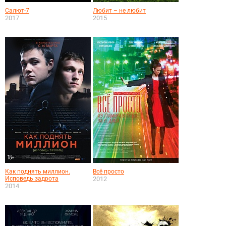
Салют-7
Любит – не любит
2017
2015
Как поднять миллион.
Всё просто
Исповедь задрота
2012
2014