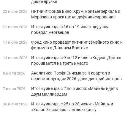
дикие друзья
Питчинг Фонда кино: Хрум, кривые зеркала и
22 июля 2026
Морозко в проектах на дофинансирование
Итоги уикенда с 16 по 19 июля: дедушка
21 июля 2026
победил мертвецов
Фонд кино проведет питчинг семейного кино и
17 июля 2026
фильмов о Дальнем Востоке
Итоги уикенда с 9 по 12 июля: «Кодекс Данте»
14 июля 2026
пробивается на третье место
Аналитика ПрофиСинема за II квартал и
8 июля 2026
первое полугодие 2026: доли дистрибьюторов
Итоги уикенда с 2 по 5 июля: «Майкл» идет к
7 июля 2026
двум миллиардам
Итоги уикенда с 25 по 28 июня: «Майкл» и
30 июня 2026
«Холоп 3» спасают летнюю кассу