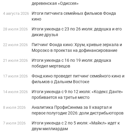
деревенская «Одиссея»
Итоги питчинга семейных фильмов Фонда
4 августа 2026
кино
Итоги уикенда с 23 по 26 июля: дедушка и его
28 июля 2026
дикие друзья
Питчинг Фонда кино: Хрум, кривые зеркала и
22 июля 2026
Морозко в проектах на дофинансирование
Итоги уикенда с 16 по 19 июля: дедушка
21 июля 2026
победил мертвецов
Фонд кино проведет питчинг семейного кино и
17 июля 2026
фильмов о Дальнем Востоке
Итоги уикенда с 9 по 12 июля: «Кодекс Данте»
14 июля 2026
пробивается на третье место
Аналитика ПрофиСинема за II квартал и
8 июля 2026
первое полугодие 2026: доли дистрибьюторов
Итоги уикенда с 2 по 5 июля: «Майкл» идет к
7 июля 2026
двум миллиардам