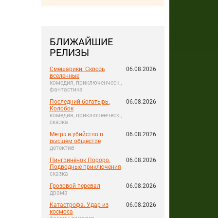
БЛИЖАЙШИЕ
РЕЛИЗЫ
Смешарики. Сквозь
06.08.2026
вселенные
комедия, приключенческ.,
фантастика
Последний богатырь.
06.08.2026
Колобок
комедия, приключенческ.,
сказка
Мегрэ и убийство в
06.08.2026
высшем обществе
детектив
Пингвинёнок Пороро.
06.08.2026
Подводные приключения
сказка
Грозовой перевал
06.08.2026
драма
Катастрофа. Удар из
06.08.2026
космоса