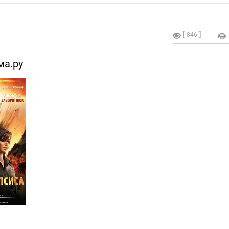
846
ма.ру