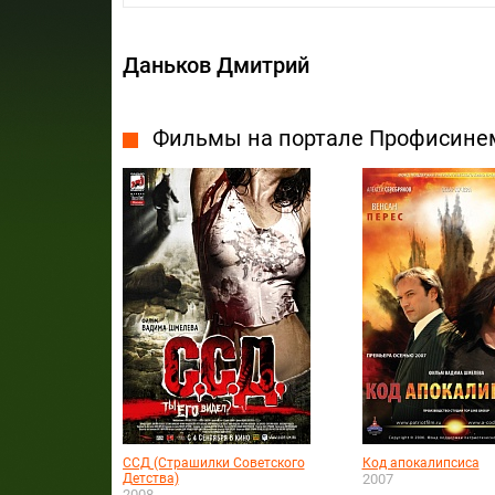
Даньков Дмитрий
Фильмы на портале Профисине
ССД (Страшилки Советского
Код апокалипсиса
Детства)
2007
2008