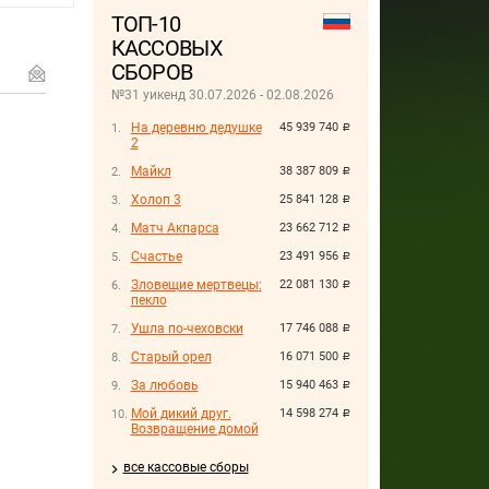
ТОП-10
КАССОВЫХ
СБОРОВ
№31 уикенд 30.07.2026 - 02.08.2026
На деревню дедушке
45 939 740
руб.
2
Майкл
38 387 809
руб.
Холоп 3
25 841 128
руб.
Матч Акпарса
23 662 712
руб.
Счастье
23 491 956
руб.
Зловещие мертвецы:
22 081 130
руб.
пекло
Ушла по-чеховски
17 746 088
руб.
Старый орел
16 071 500
руб.
За любовь
15 940 463
руб.
Мой дикий друг.
14 598 274
руб.
Возвращение домой
все кассовые сборы