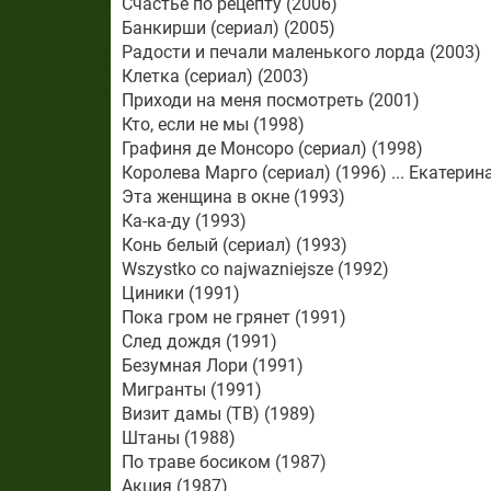
Счастье по рецепту (2006)
Банкирши (сериал) (2005)
Радости и печали маленького лорда (2003)
Клетка (сериал) (2003)
Приходи на меня посмотреть (2001)
Кто, если не мы (1998)
Графиня де Монсоро (сериал) (1998)
Королева Марго (сериал) (1996) ... Екатери
Эта женщина в окне (1993)
Ка-ка-ду (1993)
Конь белый (сериал) (1993)
Wszystko co najwazniejsze (1992)
Циники (1991)
Пока гром не грянет (1991)
След дождя (1991)
Безумная Лори (1991)
Мигранты (1991)
Визит дамы (ТВ) (1989)
Штаны (1988)
По траве босиком (1987)
Акция (1987)