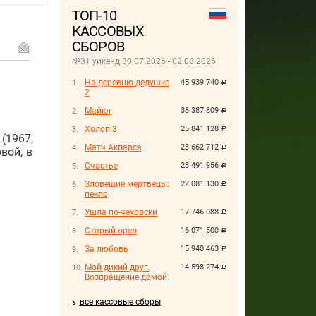
ТОП-10
КАССОВЫХ
СБОРОВ
№31 уикенд 30.07.2026 - 02.08.2026
На деревню дедушке
45 939 740
руб.
2
Майкл
38 387 809
руб.
Холоп 3
25 841 128
руб.
1967,
Матч Акпарса
23 662 712
руб.
вой, в
Счастье
23 491 956
руб.
Зловещие мертвецы:
22 081 130
руб.
пекло
Ушла по-чеховски
17 746 088
руб.
Старый орел
16 071 500
руб.
За любовь
15 940 463
руб.
Мой дикий друг.
14 598 274
руб.
Возвращение домой
все кассовые сборы