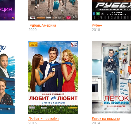
Гудбай, Америка
Рубеж
2020
2018
Любит – не любит
Легок на помине
2015
2014