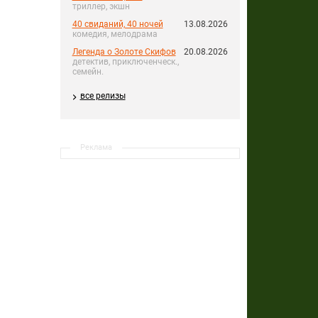
триллер, экшн
40 свиданий, 40 ночей
13.08.2026
комедия, мелодрама
Легенда о Золоте Скифов
20.08.2026
детектив, приключенческ.,
семейн.
все релизы
Реклама