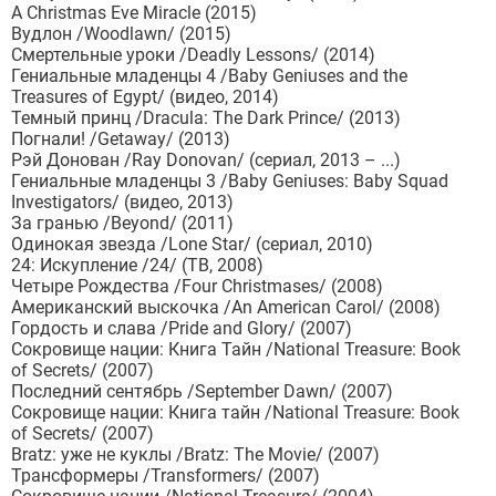
A Christmas Eve Miracle (2015)
Вудлон /Woodlawn/ (2015)
Смертельные уроки /Deadly Lessons/ (2014)
Гениальные младенцы 4 /Baby Geniuses and the
Treasures of Egypt/ (видео, 2014)
Темный принц /Dracula: The Dark Prince/ (2013)
Погнали! /Getaway/ (2013)
Рэй Донован /Ray Donovan/ (сериал, 2013 – ...)
Гениальные младенцы 3 /Baby Geniuses: Baby Squad
Investigators/ (видео, 2013)
За гранью /Beyond/ (2011)
Одинокая звезда /Lone Star/ (сериал, 2010)
24: Искупление /24/ (ТВ, 2008)
Четыре Рождества /Four Christmases/ (2008)
Американский выскочка /An American Carol/ (2008)
Гордость и слава /Pride and Glory/ (2007)
Сокровище нации: Книга Тайн /National Treasure: Book
of Secrets/ (2007)
Последний сентябрь /September Dawn/ (2007)
Сокровище нации: Книга тайн /National Treasure: Book
of Secrets/ (2007)
Bratz: уже не куклы /Bratz: The Movie/ (2007)
Трансформеры /Transformers/ (2007)