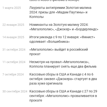
Лауреаты антипремии Золотая малина
1 марта 2025
2024: призы для «Мадам Паутины» и
Копполы
Номинанты на Золотую малину 2024:
22 января 2025
«Мегалополис», «Джокер» и «Бордерлендс»
Итоги уикенда с 9 по 12 января: «Финист»
14 января 2025
одолевает «Волшебника»
«Мегалополис» выйдет в российский
31 октября 2024
прокат
Несмотря на провал «Мегалополиса»,
11 октября 2024
Коппола планирует снять еще два фильма
Кассовые сборы в США и Канаде с 4 по 6
7 октября 2024
октября: сиквел «Джокера» стартует в два
раза хуже оригинала
Кассовые сборы в США и Канаде с 27 по 29
30 сентября 2024
сентября: «Мегалополис» проваливается в
прокате