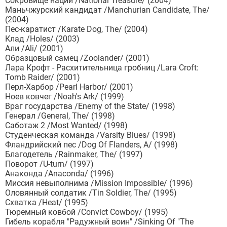
Сокровище нации /National Treasure/ (2004)
Маньчжурский кандидат /Manchurian Candidate, The/
(2004)
Пес-каратист /Karate Dog, The/ (2004)
Клад /Holes/ (2003)
Али /Ali/ (2001)
Образцовый самец /Zoolander/ (2001)
Лара Крофт - Расхитительница гробниц /Lara Croft:
Tomb Raider/ (2001)
Перл-Харбор /Pearl Harbor/ (2001)
Ноев ковчег /Noah's Ark/ (1999)
Враг государства /Enemy of the State/ (1998)
Генерал /General, The/ (1998)
Саботаж 2 /Most Wanted/ (1998)
Студенческая команда /Varsity Blues/ (1998)
Фландрийский пес /Dog Of Flanders, A/ (1998)
Благодетель /Rainmaker, The/ (1997)
Поворот /U-turn/ (1997)
Анаконда /Anaconda/ (1996)
Миссия невыполнима /Mission Impossible/ (1996)
Оловянный солдатик /Tin Soldier, The/ (1995)
Схватка /Heat/ (1995)
Тюремный ковбой /Convict Cowboy/ (1995)
Гибель корабля "Радужный воин" /Sinking Of "The