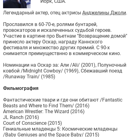
Йорк, США.
Легендарный актер, отец актрисы
Анджелины Джоли
.
Прославился в 60-70-е, ролями бунтарей,
провокаторов и искалеченных судьбой героев.
Участие в картине про Вьетнам "Возвращение домой"
принесло актеру Оскар, награду Каннского
фестиваля и множество других премий. С 90-х
снимается преимуществнно в коммерческом кино.
Номинации на Оскар за: Али /Ali/ (2001), Полуночный
ковбой /Midnight Cowboy/ (1969), Сбежавший поезд
/Runaway Train/ (1985)
Фильмография
Фантастические твари и где они обитают /Fantastic
Beasts and Where to Find Them/ (2016)
American Wrestler: The Wizard (2016)
JL Ranch (2016)
Court of Conscience (2015)
Гениальные младенцы 5: Космические младенцы
/Baby Geniuses and the Space Baby/ (2015)