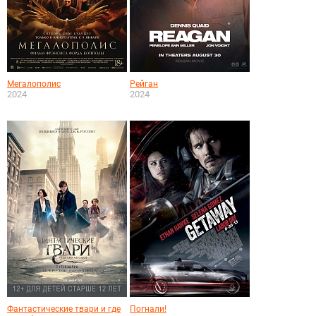
Мегалополис
Рейган
2024
2024
Фантастические твари и где
Погнали!