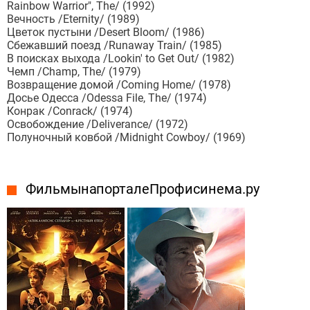
Rainbow Warrior", The/ (1992)
Вечность /Eternity/ (1989)
Цветок пустыни /Desert Bloom/ (1986)
Сбежавший поезд /Runaway Train/ (1985)
В поисках выхода /Lookin' to Get Out/ (1982)
Чемп /Champ, The/ (1979)
Возвращение домой /Coming Home/ (1978)
Досье Одесса /Odessa File, The/ (1974)
Конрак /Conrack/ (1974)
Освобождение /Deliverance/ (1972)
Полуночный ковбой /Midnight Cowboy/ (1969)
Фильмы на портале Профисинема.ру