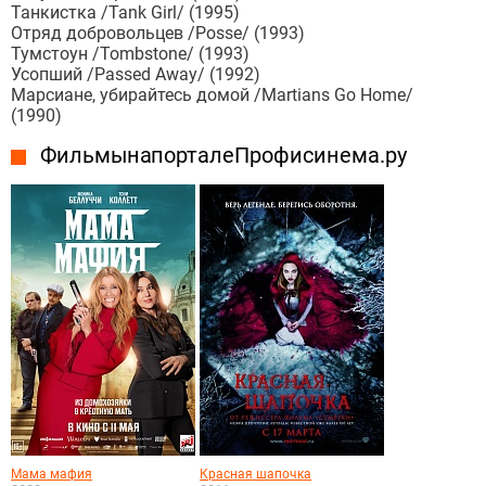
Танкистка /Tank Girl/ (1995)
Отряд добровольцев /Posse/ (1993)
Тумстоун /Tombstone/ (1993)
Усопший /Passed Away/ (1992)
Марсиане, убирайтесь домой /Martians Go Home/
(1990)
Фильмы на портале Профисинема.ру
Мама мафия
Красная шапочка