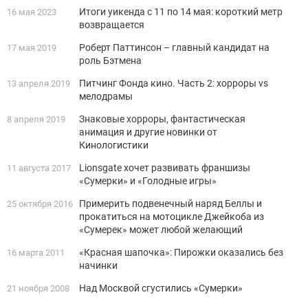
Итоги уикенда с 11 по 14 мая: короткий метр
16 мая 2023
возвращается
Роберт Паттинсон – главный кандидат на
17 мая 2019
роль Бэтмена
Питчинг Фонда кино. Часть 2: хорроры vs
13 апреля 2019
мелодрамы
Знаковые хорроры, фантастическая
8 апреля 2019
анимация и другие новинки от
Кинологистики
Lionsgate хочет развивать франшизы
11 августа 2017
«Сумерки» и «Голодные игры»
Примерить подвенечный наряд Беллы и
25 октября 2016
прокатиться на мотоцикле Джейкоба из
«Сумерек» может любой желающий
«Красная шапочка»: Пирожки оказались без
16 марта 2011
начинки
Над Москвой сгустились «Сумерки»
21 ноября 2008