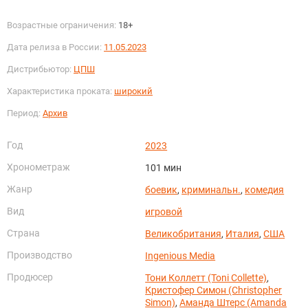
Возрастные ограничения:
18+
Дата релиза в России:
11.05.2023
Дистрибьютор:
ЦПШ
Характеристика проката:
широкий
Период:
Архив
Год
2023
Хронометраж
101 мин
Жанр
боевик
,
криминальн.
,
комедия
Вид
игровой
Страна
Великобритания
,
Италия
,
США
Производство
Ingenious Media
Продюсер
Тони Коллетт (Toni Collette)
,
Кристофер Симон (Christopher
Simon)
,
Аманда Штерс (Amanda