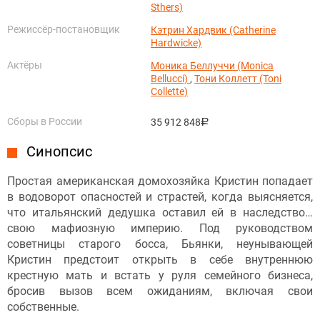
Sthers)
Режиссёр-постановщик
Кэтрин Хардвик (Catherine
Hardwicke)
Актёры
Моника Беллуччи (Monica
Bellucci)
,
Тони Коллетт (Toni
Collette)
Сборы в России
35 912 848
руб.
Синопсис
Простая американская домохозяйка Кристин попадает
в водоворот опасностей и страстей, когда выясняется,
что итальянский дедушка оставил ей в наследство…
свою мафиозную империю. Под руководством
советницы старого босса, Бьянки, неунывающей
Кристин предстоит открыть в себе внутреннюю
крестную мать и встать у руля семейного бизнеса,
бросив вызов всем ожиданиям, включая свои
собственные.