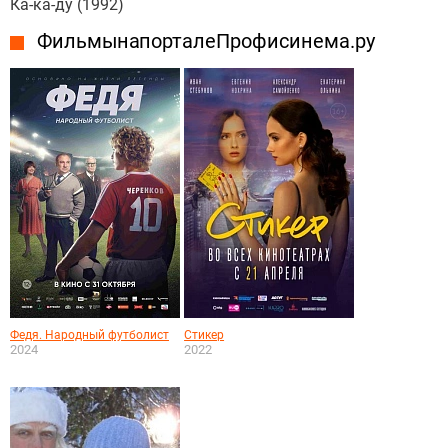
Ка-ка-ду (1992)
Фильмы на портале Профисинема.ру
Федя. Народный футболист
Стикер
2024
2022