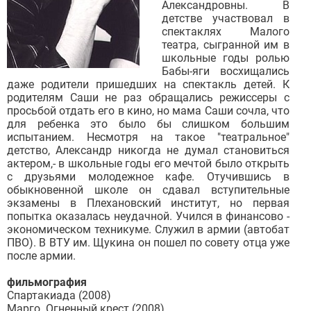
Александровны. В
детстве участвовал в
спектаклях Малого
театра, сыгранной им в
школьные годы ролью
Бабы-яги восхищались
даже родители пришедших на спектакль детей. К
родителям Саши не раз обращались режиссеры с
просьбой отдать его в кино, но мама Саши сочла, что
для ребенка это было бы слишком большим
испытанием. Несмотря на такое "театральное"
детство, Александр никогда не думал становиться
актером,- в школьные годы его мечтой было открыть
с друзьями молодежное кафе. Отучившись в
обыкновенной школе он сдавал вступительные
экзамены в Плехановский институт, но первая
попытка оказалась неудачной. Учился в финансово -
экономическом техникуме. Служил в армии (автобат
ПВО). В ВТУ им. Щукина он пошел по совету отца уже
после армии.
фильмография
Спартакиада (2008)
Марго. Огненный крест (2008)