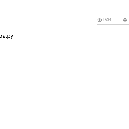
634
ма.ру