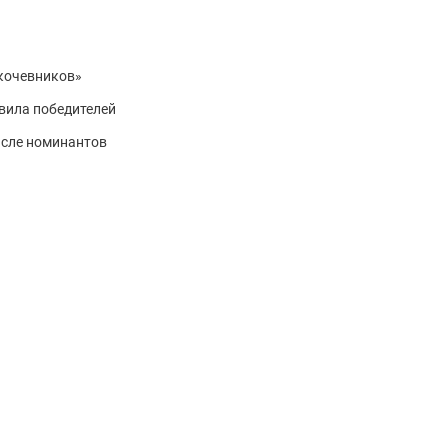
 кочевников»
вила победителей
исле номинантов