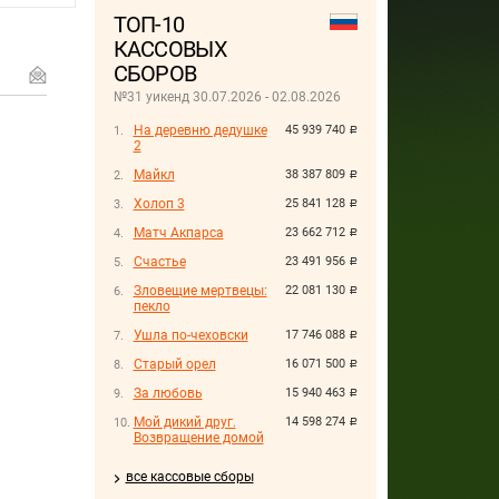
ТОП-10
КАССОВЫХ
СБОРОВ
№31 уикенд 30.07.2026 - 02.08.2026
На деревню дедушке
45 939 740
руб.
2
Майкл
38 387 809
руб.
Холоп 3
25 841 128
руб.
Матч Акпарса
23 662 712
руб.
Счастье
23 491 956
руб.
Зловещие мертвецы:
22 081 130
руб.
пекло
Ушла по-чеховски
17 746 088
руб.
Старый орел
16 071 500
руб.
За любовь
15 940 463
руб.
Мой дикий друг.
14 598 274
руб.
Возвращение домой
все кассовые сборы