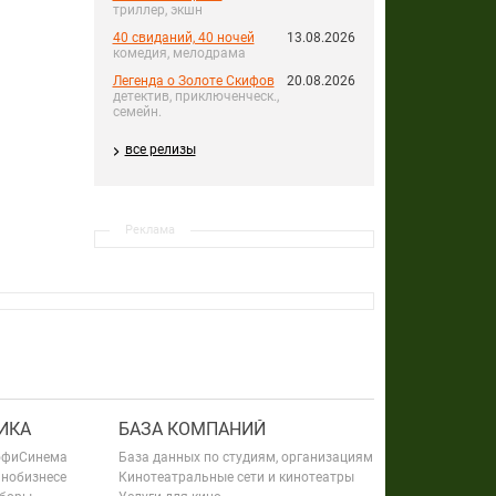
триллер, экшн
40 свиданий, 40 ночей
13.08.2026
комедия, мелодрама
Легенда о Золоте Скифов
20.08.2026
детектив, приключенческ.,
семейн.
все релизы
Реклама
ИКА
БАЗА КОМПАНИЙ
офиСинема
База данных по студиям, организациям
инобизнесе
Кинотеатральные сети и кинотеатры