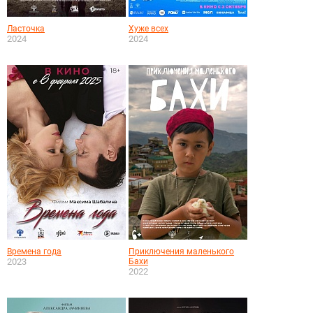
Ласточка
Хуже всех
2024
2024
Времена года
Приключения маленького
2023
Бахи
2022