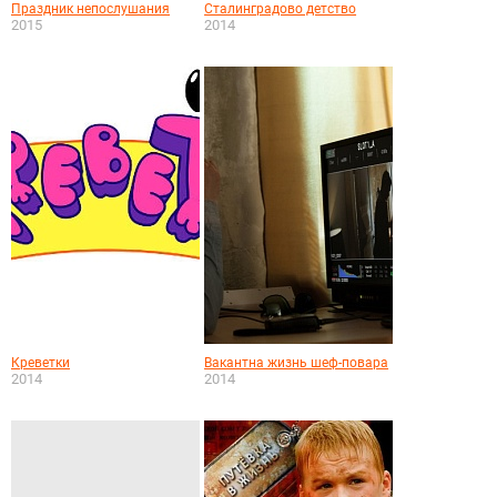
Праздник непослушания
Сталинградово детство
2015
2014
Креветки
Вакантна жизнь шеф-повара
2014
2014