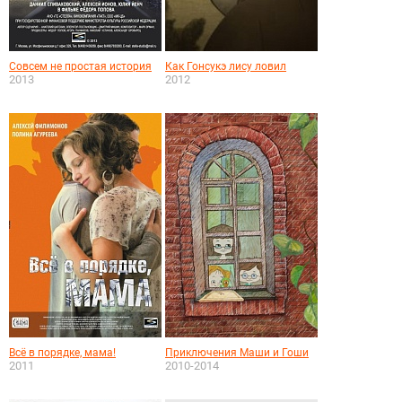
Совсем не простая история
Как Гонсукэ лису ловил
2013
2012
Всё в порядке, мама!
Приключения Маши и Гоши
2011
2010-2014