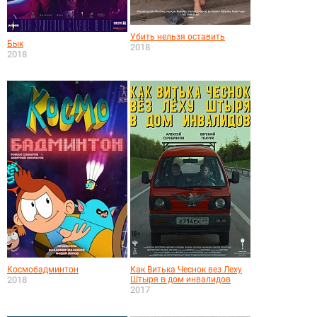
Убить нельзя оставить
Бык
2018
2018
Космобадминтон
Как Витька Чеснок вез Леху
2018
Штыря в дом инвалидов
2017