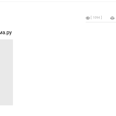
1094
ма.ру