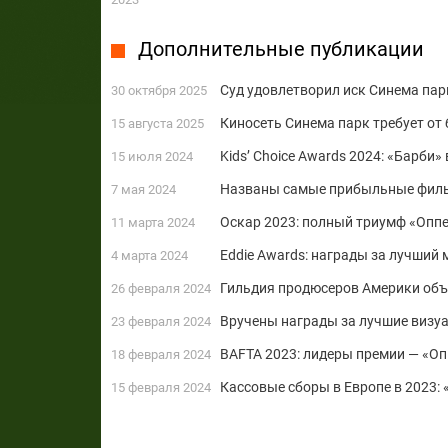
Дополнительные публикации
Суд удовлетворил иск Синема парк
30 октября 2025
Киносеть Синема парк требует от 
15 августа 2025
Kids’ Choice Awards 2024: «Барби»
15 июля 2024
Названы самые прибыльные филь
7 мая 2024
Оскар 2023: полный триумф «Опп
11 марта 2024
Eddie Awards: награды за лучший 
4 марта 2024
Гильдия продюсеров Америки объ
26 февраля 2024
Вручены награды за лучшие визу
23 февраля 2024
BAFTA 2023: лидеры премии — «Оп
18 февраля 2024
Кассовые сборы в Европе в 2023:
15 февраля 2024