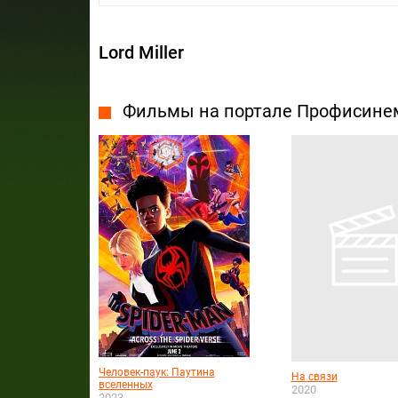
Lord Miller
Фильмы на портале Профисине
Человек-паук: Паутина
На связи
вселенных
2020
2023