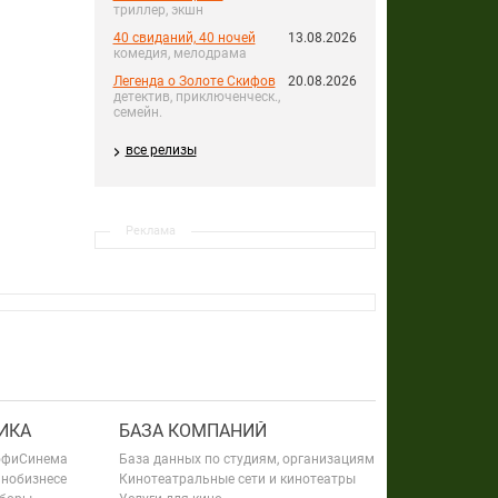
триллер, экшн
40 свиданий, 40 ночей
13.08.2026
комедия, мелодрама
Легенда о Золоте Скифов
20.08.2026
детектив, приключенческ.,
семейн.
все релизы
Реклама
ИКА
БАЗА КОМПАНИЙ
офиСинема
База данных по студиям, организациям
инобизнесе
Кинотеатральные сети и кинотеатры