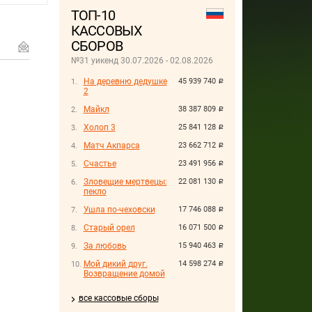
ТОП-10
КАССОВЫХ
СБОРОВ
№31 уикенд 30.07.2026 - 02.08.2026
На деревню дедушке
45 939 740
руб.
2
Майкл
38 387 809
руб.
Холоп 3
25 841 128
руб.
Матч Акпарса
23 662 712
руб.
Счастье
23 491 956
руб.
Зловещие мертвецы:
22 081 130
руб.
пекло
Ушла по-чеховски
17 746 088
руб.
Старый орел
16 071 500
руб.
За любовь
15 940 463
руб.
Мой дикий друг.
14 598 274
руб.
Возвращение домой
все кассовые сборы