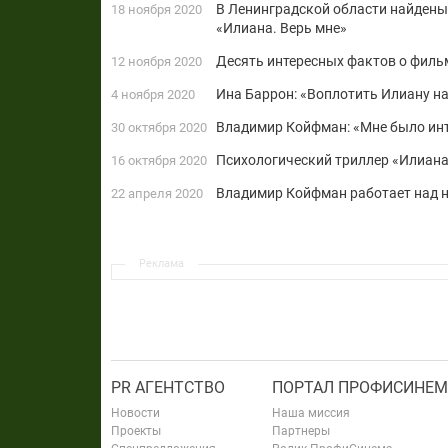
В Ленинградской области найдены
18 ноября 2020
«Илиана. Верь мне»
Десять интересных фактов о филь
12 ноября 2020
Ина Баррон: «Воплотить Илиану н
4 ноября 2020
Владимир Койфман: «Мне было инт
30 октября 2020
Психологический триллер «Илиана.
16 октября 2020
Владимир Койфман работает над 
22 апреля 2020
Реклама
PR АГЕНТСТВО
ПОРТАЛ ПРОФИСИНЕМ
Новости
Наша миссия
Проекты
Партнеры