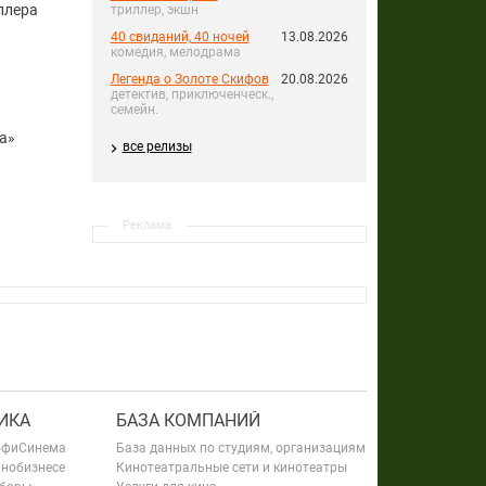
ллера
триллер, экшн
40 свиданий, 40 ночей
13.08.2026
комедия, мелодрама
Легенда о Золоте Скифов
20.08.2026
детектив, приключенческ.,
семейн.
а»
все релизы
Реклама
ИКА
БАЗА КОМПАНИЙ
офиСинема
База данных по студиям, организациям
инобизнесе
Кинотеатральные сети и кинотеатры