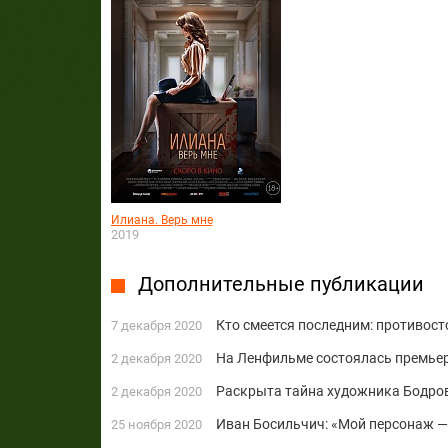
Илиана. Верь мне
2019
Дополнительные публикации
Кто смеется последним: противост
7 декабря 2020
На Ленфильме состоялась премьер
2 декабря 2020
Раскрыта тайна художника Бодров
2 декабря 2020
Иван Босильчич: «Мой персонаж 
25 ноября 2020