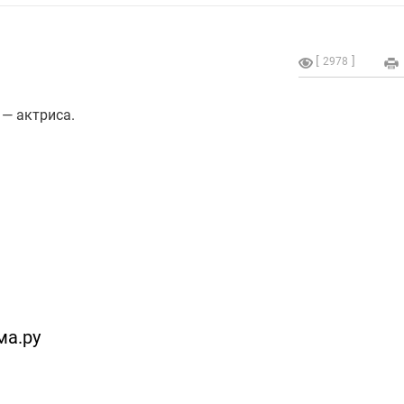
2978
 — актриса.
ма.ру