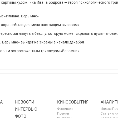
 картины художника Ивана Бодрова — героя психологического три
ме «Илиана. Верь мне»
а экране было для меня настоящим вызовом»
ересно заглянуть в бездну, которую может скрывать душа человек
 Верь мне» выйдет на экраны в начале декабря
новым остросюжетным триллером «Вспомни»
А
НОВОСТИ
КИНОСОБЫТИЯ
АНАЛИТ
ИНТЕРВЬЮ
Фестивали
Индекс Пр
Премии
Статьи о к
ФОТО