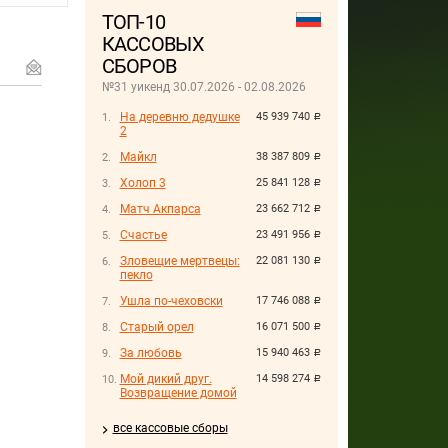
ТОП-10
КАССОВЫХ
СБОРОВ
№31 уикенд 30.07.2026 - 02.08.2026
На деревню дедушке
45 939 740
руб.
2
Майкл
38 387 809
руб.
Холоп 3
25 841 128
руб.
Матч Акпарса
23 662 712
руб.
Счастье
23 491 956
руб.
Зловещие мертвецы:
22 081 130
руб.
пекло
Ушла по-чеховски
17 746 088
руб.
Старый орел
16 071 500
руб.
За любовь
15 940 463
руб.
Мой дикий друг.
14 598 274
руб.
Возвращение домой
все кассовые сборы