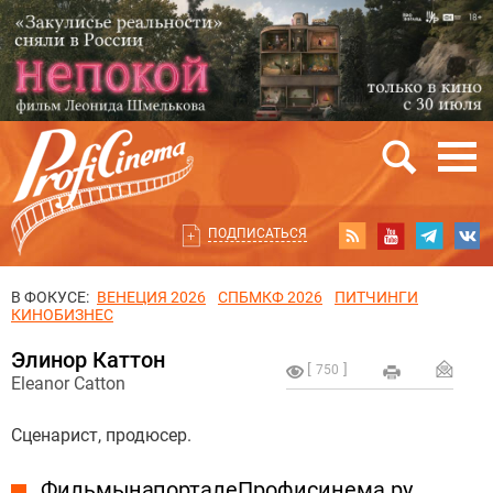
ПОДПИСАТЬСЯ
В ФОКУСЕ:
ВЕНЕЦИЯ 2026
СПБМКФ 2026
ПИТЧИНГИ
КИНОБИЗНЕС
Элинор Каттон
750
Eleanor Catton
Сценарист, продюсер.
Фильмы на портале Профисинема.ру