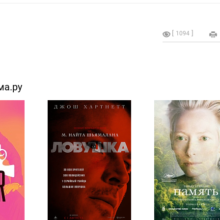
1094
ма.ру