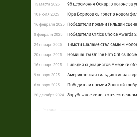
98 церемония Оскар: в погоне за
13 марта 2026
Юра Борисов сыграет в новом фи
10 июля 2025
Победители премии Гильдии сцена
16 февраля 2025
Победители Critics Choice Awards
8 февраля 2025
Тимоти Шаламе стал самым моло
24 января 2025
Номинанты Online Film Critics Soc
20 января 2025
Гильдия сценаристов Америки объ
16 января 2025
Американская гильдия киноактеро
9 января 2025
Победители премии Золотой глобу
6 января 2025
Зарубежное кино в отечественном 
28 декабря 2024
Реклама