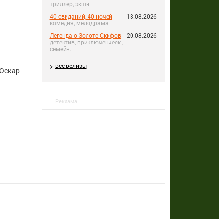
триллер, экшн
40 свиданий, 40 ночей
13.08.2026
комедия, мелодрама
Легенда о Золоте Скифов
20.08.2026
детектив, приключенческ.,
семейн.
все релизы
 Оскар
Реклама