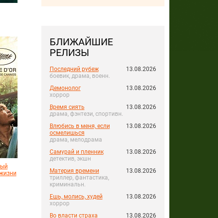
БЛИЖАЙШИЕ
РЕЛИЗЫ
Последний рубеж
13.08.2026
боевик, драма, военн.
Демонолог
13.08.2026
хоррор
Время сиять
13.08.2026
драма, фэнтези, спортивн.
Влюбись в меня, если
13.08.2026
осмелишься
драма, мелодрама
Самурай и пленник
13.08.2026
детектив, экшн
рый
Материя времени
13.08.2026
жизни
триллер, фантастика,
криминальн.
Ешь, молись, худей
13.08.2026
хоррор
Во власти страха
13.08.2026