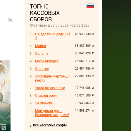
ТОП-10
КАССОВЫХ
СБОРОВ
№31 уикенд 30.07.2026 - 02.08.2026
На деревню дедушке
45 939 740
руб.
2
Майкл
38 387 809
руб.
Холоп 3
25 841 128
руб.
Матч Акпарса
23 662 712
руб.
Счастье
23 491 956
руб.
Зловещие мертвецы:
22 081 130
руб.
пекло
Ушла по-чеховски
17 746 088
руб.
Старый орел
16 071 500
руб.
За любовь
15 940 463
руб.
Мой дикий друг.
14 598 274
руб.
Возвращение домой
все кассовые сборы