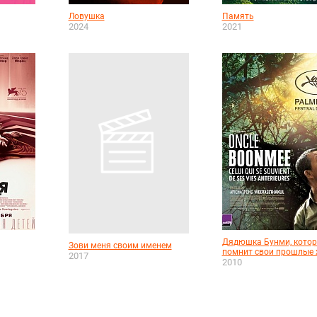
Ловушка
Память
2024
2021
Дядюшка Бунми, кото
Зови меня своим именем
помнит свои прошлые 
2017
2010