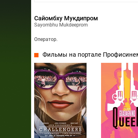
Сайомбху Мукдипром
Sayombhu Mukdeeprom
Оператор.
Фильмы на портале Профисине