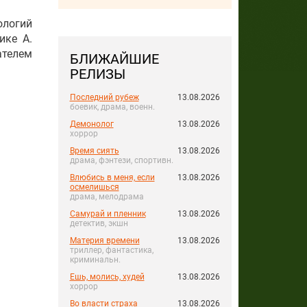
логий
ике А.
ателем
БЛИЖАЙШИЕ
РЕЛИЗЫ
Последний рубеж
13.08.2026
боевик, драма, военн.
Демонолог
13.08.2026
хоррор
Время сиять
13.08.2026
драма, фэнтези, спортивн.
Влюбись в меня, если
13.08.2026
осмелишься
драма, мелодрама
Самурай и пленник
13.08.2026
детектив, экшн
Материя времени
13.08.2026
триллер, фантастика,
криминальн.
Ешь, молись, худей
13.08.2026
хоррор
Во власти страха
13.08.2026