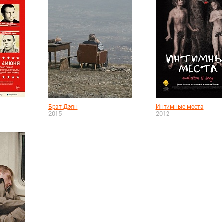
Брат Дэян
Интимные места
2015
2012