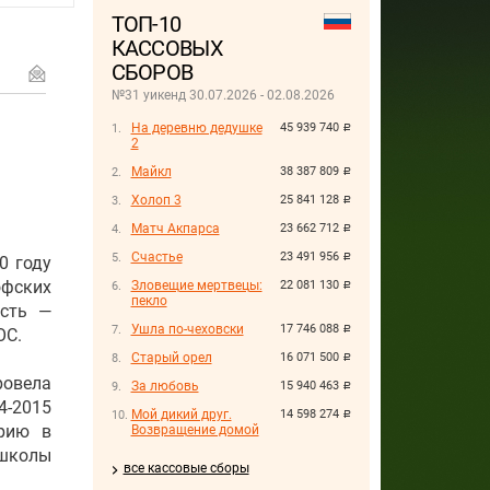
ТОП-10
КАССОВЫХ
СБОРОВ
№31 уикенд 30.07.2026 - 02.08.2026
На деревню дедушке
45 939 740
руб.
2
Майкл
38 387 809
руб.
Холоп 3
25 841 128
руб.
Матч Акпарса
23 662 712
руб.
Счастье
23 491 956
руб.
0 году
офских
Зловещие мертвецы:
22 081 130
руб.
пекло
ость —
Ушла по-чеховски
17 746 088
руб.
OC.
Старый орел
16 071 500
руб.
ровела
За любовь
15 940 463
руб.
4-2015
Мой дикий друг.
14 598 274
руб.
орию в
Возвращение домой
 школы
все кассовые сборы