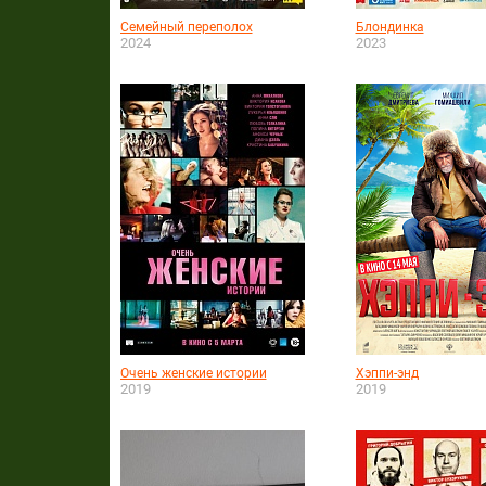
Семейный переполох
Блондинка
2024
2023
Очень женские истории
Хэппи-энд
2019
2019