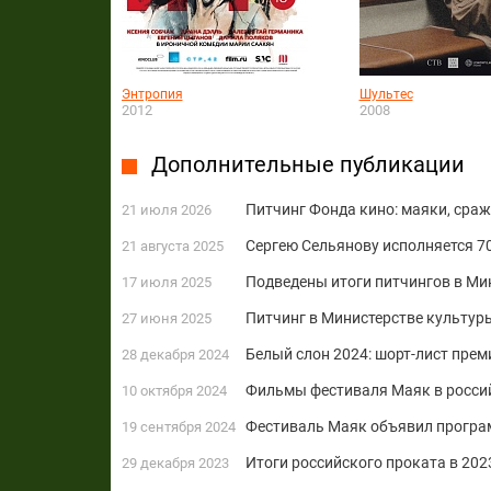
Энтропия
Шультес
2012
2008
Дополнительные публикации
Питчинг Фонда кино: маяки, сраж
21 июля 2026
Сергею Сельянову исполняется 70
21 августа 2025
Подведены итоги питчингов в Ми
17 июля 2025
Питчинг в Министерстве культур
27 июня 2025
Белый слон 2024: шорт-лист прем
28 декабря 2024
Фильмы фестиваля Маяк в россий
10 октября 2024
Фестиваль Маяк объявил програ
19 сентября 2024
Итоги российского проката в 2023
29 декабря 2023