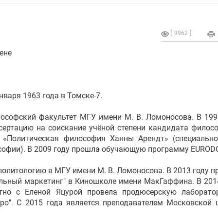
9962
ене
нваря 1963 года в Томске-7.
ософский факультет МГУ имени М. В. Ломоносова. В 199
сертацию на соискание учёной степени кандидата филос
 «Политическая философия Ханны Арендт» (специальн
софии). В 2009 году прошла обучающую программу EUROD
олитологию в МГУ имени М. В. Ломоносова. В 2013 году п
альный маркетинг" в Киношколе имени МакГаффина. В 201
стно с Еленой Яцурой провела продюсерскую лаборат
юро". C 2015 года является преподавателем Московской