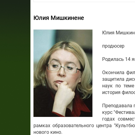
Юлия Мишкинене
Юлия Мишкин
продюсер
Родилась 14 я
Окончила фил
защитила дис
наук по теме
история фило
Преподавала п
курс "Фестив
годах совме
рамках образовательного центра "Культб
нового кино.