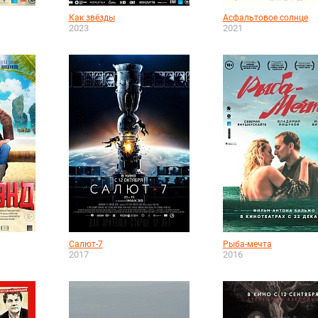
Как звёзды
Асфальтовое солнце
2023
2021
Салют-7
Рыба-мечта
2017
2016