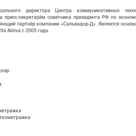
рального директора Центра коммуникативных техно
ла пресс-секретарём советника президента РФ по эконом
ляющий партнёр компании «Сальвадор-Д». Является основ
a Aktiva c 2005 года.
юсер
а
ометражка
роткометражка