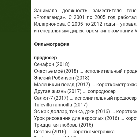
Занимала должность заместителя гене
«Proпаганда». С 2001 по 2005 год работа
Илларионова. С 2005 по 2012 годы— управ
и генеральным директором кинокомпании Vit
Фильмография
продюсер
Сенафон (2018)
Счастье моё (2018) ... исполнительный прод
Энский Робинзон (2018)
Маленький поезд (2017) ... короткометражк
Другая жизнь (2017) ... сопродюсер
Салют-7 (2017) ... исполнительный продюсер
Tulevilla rannoilla (2017)
Эс как доллар, точка, джи (2016) ... коротк
Урок рисования для взрослых (2016) ... ко
Тридцатая любовь (2016)
Сестры (2016) ... короткометражка