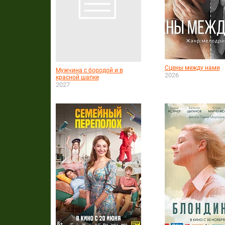
Сцены между нами
Мужчина с бородой и в
2026
красной шапке
2027