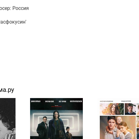
юсер: Россия
Расфокусин'
ма.ру