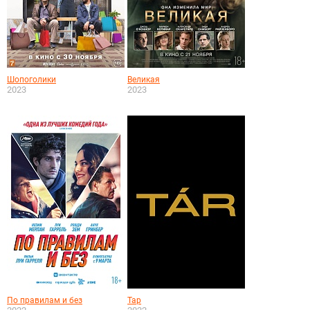
Шопоголики
Великая
2023
2023
По правилам и без
Тар