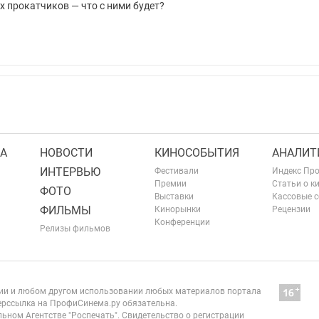
 прокатчиков — что с ними будет?
А
НОВОСТИ
КИНОСОБЫТИЯ
АНАЛИТ
ИНТЕРВЬЮ
Фестивали
Индекс Пр
Премии
Статьи о к
ФОТО
Выставки
Кассовые 
ФИЛЬМЫ
Кинорынки
Рецензии
Конференции
Релизы фильмов
нии и любом другом использовании любых материалов портала
рссылка на ПрофиСинема.ру обязательна.
ьном Агентстве "Роспечать". Свидетельство о регистрации