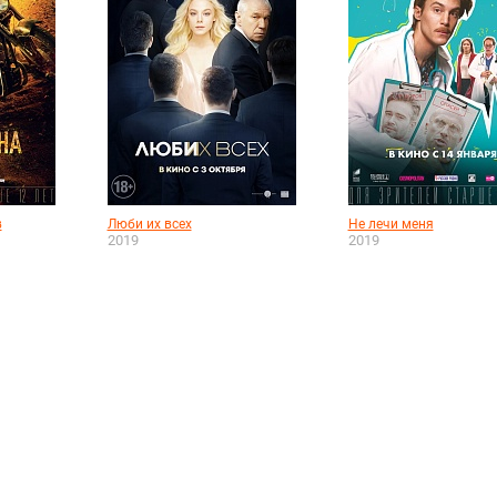
в
Люби их всех
Не лечи меня
2019
2019