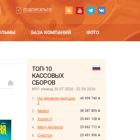
ПОДПИСАТЬСЯ
ИЛЬМЫ
БАЗА КОМПАНИЙ
ФОТО
ТОП-10
КАССОВЫХ
СБОРОВ
№31 уикенд 30.07.2026 - 02.08.2026
На деревню дедушке
45 939 740
руб.
2
Майкл
38 387 809
руб.
Холоп 3
25 841 128
руб.
Матч Акпарса
23 662 712
руб.
Счастье
23 491 956
руб.