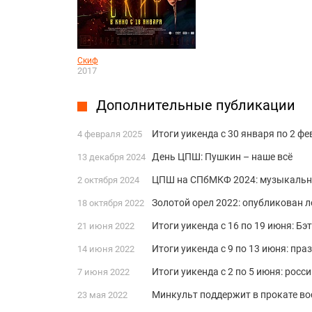
Скиф
2017
Дополнительные публикации
Итоги уикенда с 30 января по 2 фе
4 февраля 2025
День ЦПШ: Пушкин – наше всё
13 декабря 2024
ЦПШ на СПбМКФ 2024: музыкальны
2 октября 2024
Золотой орел 2022: опубликован л
18 октября 2022
Итоги уикенда с 16 по 19 июня: Бэ
21 июня 2022
Итоги уикенда с 9 по 13 июня: пра
14 июня 2022
Итоги уикенда с 2 по 5 июня: росс
7 июня 2022
Минкульт поддержит в прокате в
23 мая 2022