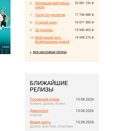
Зловещие мертвецы:
22 081 130
руб.
пекло
Ушла по-чеховски
17 746 088
руб.
Старый орел
16 071 500
руб.
За любовь
15 940 463
руб.
Мой дикий друг.
14 598 274
руб.
Возвращение домой
все кассовые сборы
БЛИЖАЙШИЕ
РЕЛИЗЫ
Последний рубеж
13.08.2026
боевик, драма, военн.
Демонолог
13.08.2026
хоррор
Время сиять
13.08.2026
драма, фэнтези, спортивн.