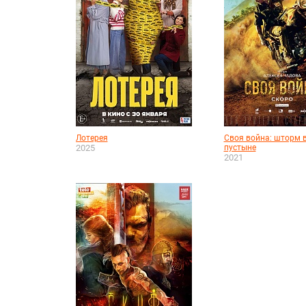
Лотерея
Своя война: шторм 
2025
пустыне
2021