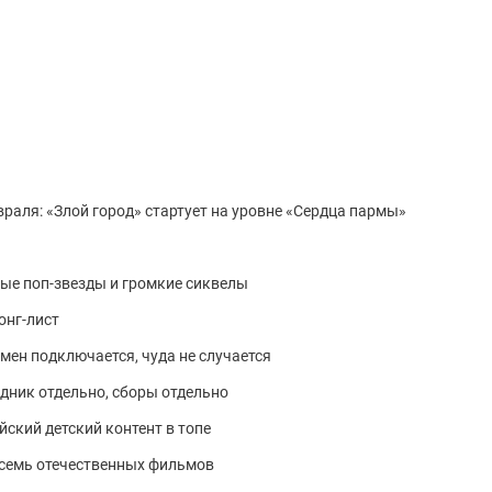
враля: «Злой город» стартует на уровне «Сердца пармы»
е поп-звезды и громкие сиквелы
онг-лист
тмен подключается, чуда не случается
здник отдельно, сборы отдельно
ийский детский контент в топе
осемь отечественных фильмов