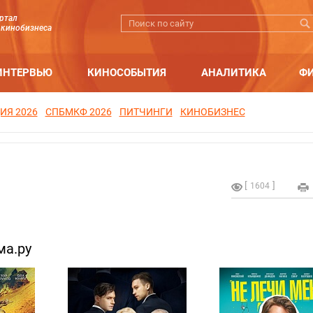
ртал
 кинобизнеса
ИНТЕРВЬЮ
КИНОСОБЫТИЯ
АНАЛИТИКА
Ф
ИЯ 2026
СПБМКФ 2026
ПИТЧИНГИ
КИНОБИЗНЕС
1604
ма.ру