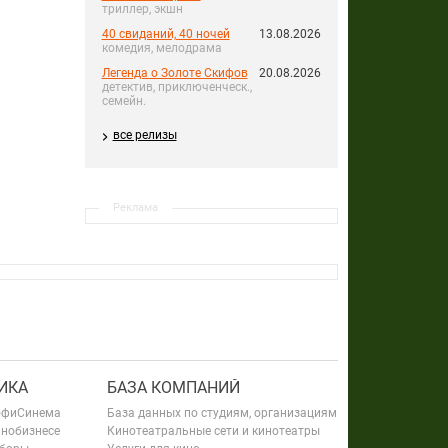
триллер, экшн
40 свиданий, 40 ночей
13.08.2026
комедия, мелодрама
Легенда о Золоте Скифов
20.08.2026
детектив, приключенческ.,
семейн.
все релизы
Реклама
ИКА
БАЗА КОМПАНИЙ
офиСинема
База данных по студиям, организациям
инобизнесе
Кинотеатральные сети и кинотеатры