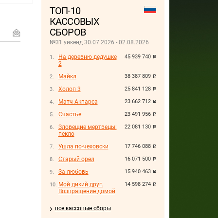
ТОП-10
КАССОВЫХ
СБОРОВ
№31 уикенд 30.07.2026 - 02.08.2026
На деревню дедушке
45 939 740
руб.
2
Майкл
38 387 809
руб.
Холоп 3
25 841 128
руб.
Матч Акпарса
23 662 712
руб.
Счастье
23 491 956
руб.
Зловещие мертвецы:
22 081 130
руб.
пекло
Ушла по-чеховски
17 746 088
руб.
Старый орел
16 071 500
руб.
За любовь
15 940 463
руб.
Мой дикий друг.
14 598 274
руб.
Возвращение домой
все кассовые сборы