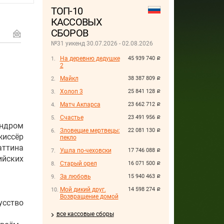
ТОП-10
КАССОВЫХ
СБОРОВ
№31 уикенд 30.07.2026 - 02.08.2026
На деревню дедушке
45 939 740
руб.
2
Майкл
38 387 809
руб.
Холоп 3
25 841 128
руб.
Матч Акпарса
23 662 712
руб.
Счастье
23 491 956
руб.
андром
Зловещие мертвецы:
22 081 130
руб.
жиссёр
пекло
аттина
Ушла по-чеховски
17 746 088
руб.
йских
Старый орел
16 071 500
руб.
За любовь
15 940 463
руб.
Мой дикий друг.
14 598 274
руб.
Возвращение домой
усство
все кассовые сборы