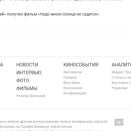
ей» получил фильм «Надо мною солнце не садится»
А
НОВОСТИ
КИНОСОБЫТИЯ
АНАЛИТ
ИНТЕРВЬЮ
Фестивали
Индекс Пр
Премии
Статьи о к
ФОТО
Выставки
Кассовые 
ФИЛЬМЫ
Кинорынки
Рецензии
Конференции
Релизы фильмов
нии и любом другом использовании любых материалов портала
рссылка на ПрофиСинема.ру обязательна.