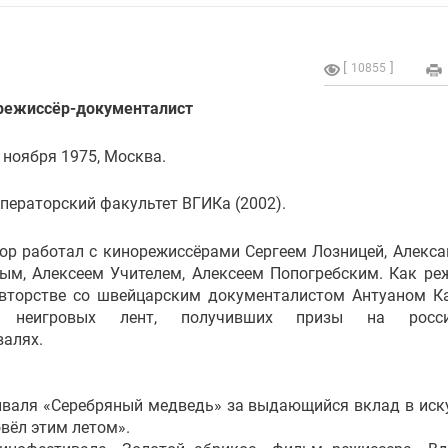
10855
 режиссёр-документалист
 ноября 1975, Москва.
ператорский факультет ВГИКа (2002).
ор работал с кинорежиссёрами Сергеем Лозницей, Алекс
ым, Алексеем Учителем, Алексеем Попогребским. Как ре
авторстве со швейцарским документалистом Антуаном К
о неигровых лент, получивших призы на росси
алях.
тиваля «Серебряный медведь» за выдающийся вклад в иск
вёл этим летом».