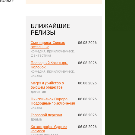
двоём»
БЛИЖАЙШИЕ
РЕЛИЗЫ
Смешарики. Сквозь
06.08.2026
вселенные
комедия, приключенческ.,
фантастика
Последний богатырь.
06.08.2026
Колобок
комедия, приключенческ.,
сказка
Мегрэ и убийство в
06.08.2026
высшем обществе
детектив
Пингвинёнок Пороро.
06.08.2026
Подводные приключения
сказка
Грозовой перевал
06.08.2026
драма
Катастрофа. Удар из
06.08.2026
космоса