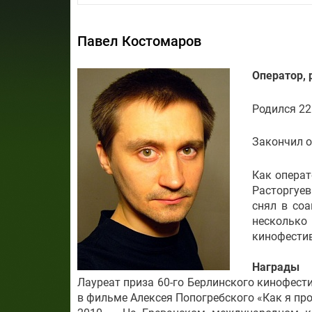
Павел Костомаров
Оператор,
Родился 22
Закончил о
Как операт
Расторгуев
снял в со
нескольк
кинофестив
Награды
Лауреат приза 60-го Берлинского кинофес
в фильме Алексея Попогребского «Как я про