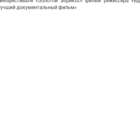
инофестивале «Золотой абрикос» фильм режиссера «В
«лучший документальный фильм»