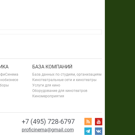
ИКА
БАЗА КОМПАНИЙ
офиСинема
База данных по студиям, организациям
инобизнесе
Кинотеатральные сети и кинотеатры
сборы
Услуги для кино
Оборудование для кинотеатров
Киномероприятия
+7 (495) 728-6797
proficinema@gmail.com