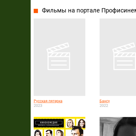
Фильмы на портале Профисине
Русская пятерка
Бансу
2023
2022