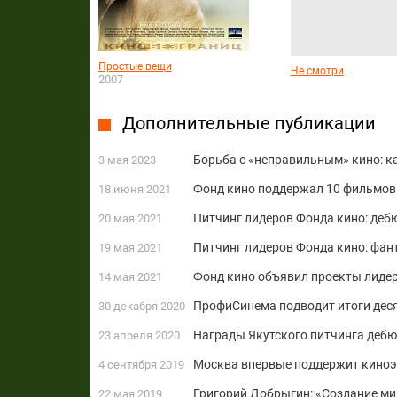
Простые вещи
Не смотри
2007
Дополнительные публикации
Борьба с «неправильным» кино: к
3 мая 2023
Фонд кино поддержал 10 фильмов
18 июня 2021
Питчинг лидеров Фонда кино: деб
20 мая 2021
Питчинг лидеров Фонда кино: фан
19 мая 2021
Фонд кино объявил проекты лиде
14 мая 2021
ПрофиСинема подводит итоги дес
30 декабря 2020
Награды Якутского питчинга дебю
23 апреля 2020
Москва впервые поддержит киноэк
4 сентября 2019
Григорий Добрыгин: «Создание мир
22 мая 2019