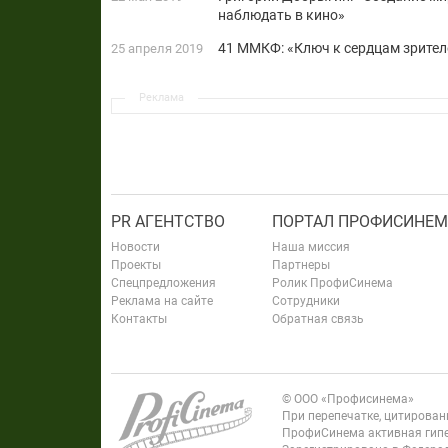
наблюдать в кино»
41 ММКФ: «Ключ к сердцам зрител
25 апреля 2019
Реклама
PR АГЕНТСТВО
ПОРТАЛ ПРОФИСИНЕМ
Новости
Наша миссия
Проекты
Партнеры
Спецпредложения
Ролик ПрофиСинема
Реклама на сайте
Сотрудники
Контакты
Обратная связь
© ООО «Профисинема»
При перепечатке, цитирова
ПрофиСинема активная гипе