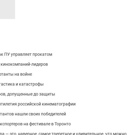
ак ПУ управляет прокатом
 кинокомпаний-лидеров
ютанты на войне
тастика и катастрофы
ров, допущенные до защиты
ятилетия российской кинематографии
тантов нашли своих победителей
спортеров на фестивале в Торонто
а — это, наверное, самое трепетное и удивительное, что можно