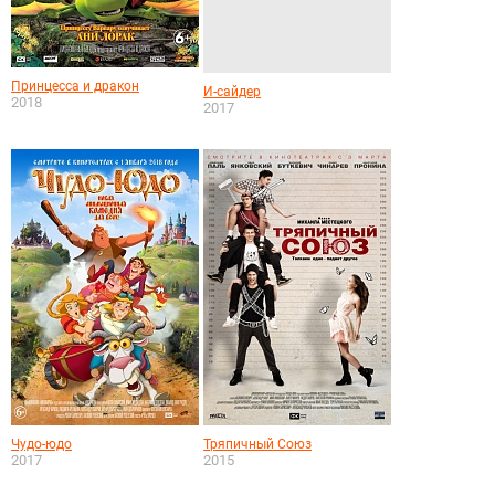
Принцесса и дракон
И-сайдер
2018
2017
Чудо-юдо
Тряпичный Союз
2017
2015