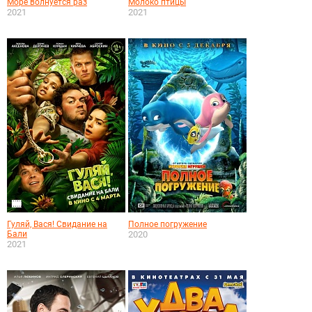
Море волнуется раз
Молоко птицы
2021
2021
Гуляй, Вася! Свидание на
Полное погружение
Бали
2020
2021