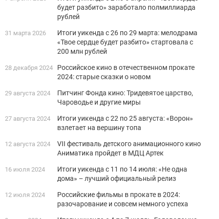
будет разбито» заработало полмиллиарда
рублей
Итоги уикенда с 26 по 29 марта: мелодрама
31 марта 2026
«Твое сердце будет разбито» стартовала с
200 млн рублей
Российское кино в отечественном прокате
28 декабря 2024
2024: старые сказки о новом
Питчинг Фонда кино: Тридевятое царство,
29 августа 2024
Чароводье и другие миры
Итоги уикенда с 22 по 25 августа: «Ворон»
27 августа 2024
взлетает на вершину топа
VII фестиваль детского анимационного кино
12 августа 2024
Аниматика пройдет в МДЦ Артек
Итоги уикенда с 11 по 14 июля: «Не одна
16 июля 2024
дома» – лучший официальный релиз
Российские фильмы в прокате в 2024:
12 июля 2024
разочарование и совсем немного успеха