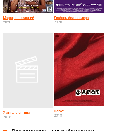
Марафон желаний
Любовь без размера
2020
2020
Фагот
У ангела ангина
2018
2018