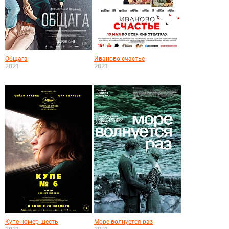
Общага
Иваново счастье
2021
2021
Купе номер шесть
Море волнуется раз