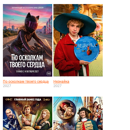
По осколкам твоего сердца
Незнайка
2027
2027