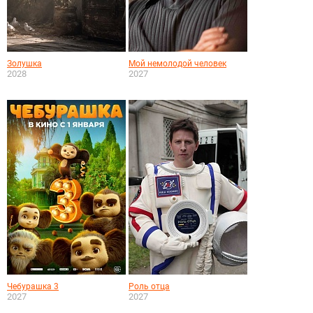
Золушка
Мой немолодой человек
2028
2027
Чебурашка 3
Роль отца
2027
2027