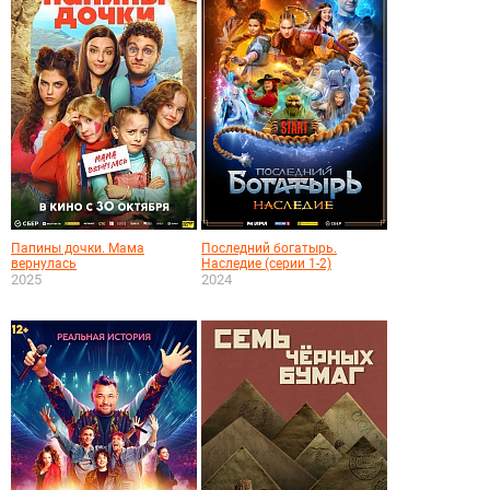
Папины дочки. Мама
Последний богатырь.
вернулась
Наследие (серии 1-2)
2025
2024