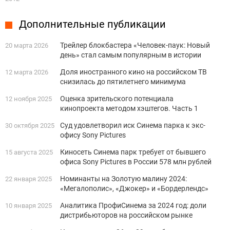
Дополнительные публикации
Трейлер блокбастера «Человек-паук: Новый
20 марта 2026
день» стал самым популярным в истории
Доля иностранного кино на российском ТВ
12 марта 2026
снизилась до пятилетнего минимума
Оценка зрительского потенциала
12 ноября 2025
кинопроекта методом хэштегов. Часть 1
Суд удовлетворил иск Синема парка к экс-
30 октября 2025
офису Sony Pictures
Киносеть Синема парк требует от бывшего
15 августа 2025
офиса Sony Pictures в России 578 млн рублей
Номинанты на Золотую малину 2024:
22 января 2025
«Мегалополис», «Джокер» и «Бордерлендс»
Аналитика ПрофиСинема за 2024 год: доли
10 января 2025
дистрибьюторов на российском рынке