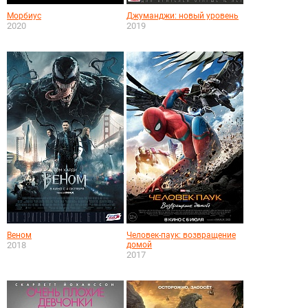
Морбиус
Джуманджи: новый уровень
2020
2019
Веном
Человек-паук: возвращение
2018
домой
2017