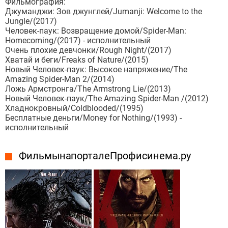
Фильмография:
Джуманджи: Зов джунглей/Jumanji: Welcome to the
Jungle/(2017)
Человек-паук: Возвращение домой/Spider-Man:
Homecoming/(2017) - исполнительный
Очень плохие девчонки/Rough Night/(2017)
Хватай и беги/Freaks of Nature/(2015)
Новый Человек-паук: Высокое напряжение/The
Amazing Spider-Man 2/(2014)
Ложь Армстронга/The Armstrong Lie/(2013)
Новый Человек-паук/The Amazing Spider-Man /(2012)
Хладнокровный/Coldblooded/(1995)
Бесплатные деньги/Money for Nothing/(1993) -
исполнительный
Фильмы на портале Профисинема.ру