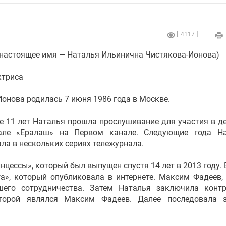
4117
(настоящее имя — Наталья Ильинична Чистякова-Ионова)
ктриса
онова родилась 7 июня 1986 года в Москве.
е 11 лет Наталья прошла прослушивание для участия в д
але «Ералаш» на Первом канале. Следующие года На
ла в нескольких сериях тележурнала.
нцессы», который был выпущен спустя 14 лет в 2013 году. 
а», который опубликовала в интернете. Максим Фадеев,
шего сотрудничества. Затем Наталья заключила конт
торой являлся Максим Фадеев. Далее последовала з