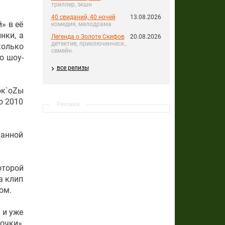
триллер, экшн
40 свиданий, 40 ночей
13.08.2026
» в её
комедия, мелодрама
нки, а
Легенда о Золоте Скифов
20.08.2026
детектив, приключенческ.,
колько
семейн.
о шоу-
все релизы
юк`oZы
ю 2010
Реклама
данной
оторой
а клип
ом.
 и уже
очки»,