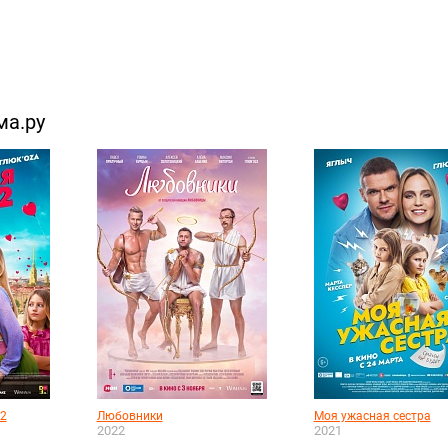
ма.ру
 2
Любовники
Моя ужасная сестра
2022
2021