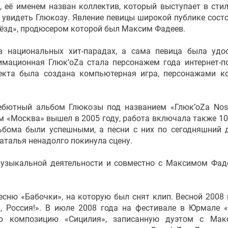
, её именем назван коллектив, который выступает в стил
 увидеть Глюкозу. Явление певицы широкой публике сост
вёзд», продюсером которой был Максим Фадеев.
 национальных хит-парадах, а сама певица была удо
мационная Глюк’oZа стала персонажем года интернет-п
оекта была создана компьютерная игра, персонажами к
ебютный альбом Глюкозы под названием «Глюк’oZa Nost
м «Москва» вышел в 2005 году, работа включала также 10
ьбома были успешными, а песни с них по сегодняшний 
аталья ненадолго покинула сцену.
 музыкальной деятельности и совместно с Максимом Фа
есню «Бабочки», на которую был снят клип. Весной 2008 
й, Россия!». В июле 2008 года на фестивале в Юрмале 
ую композицию «Сицилия», записанную дуэтом с Мак