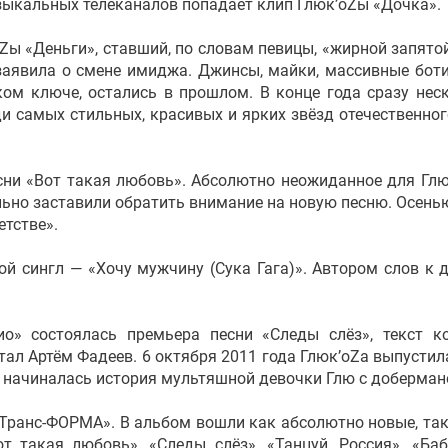
зыкальных телеканалов попадает клип Глюк’oZы «Дочка».
Zы «Деньги», ставший, по словам певицы, «жирной запятой
заявила о смене имиджа. Джинсы, майки, массивные боти
ом ключе, остались в прошлом. В конце года сразу нес
и самых стильных, красивых и ярких звёзд отечественног
есни «Вот такая любовь». Абсолютно неожиданное для Гл
ьно заставили обратить внимание на новую песню. Осень
етстве».
ой сингл — «Хочу мужчину (Сука Гага)». Автором слов к 
о» состоялась премьера песни «Следы слёз», текст к
тал Артём Фадеев. 6 октября 2011 года Глюк’oZa выпустил
го начиналась история мультяшной девочки Глю с доберман
«Транс-ФОРМА». В альбом вошли как абсолютно новые, так
 такая любовь», «Следы слёз», «Танцуй, Россия», «Баб