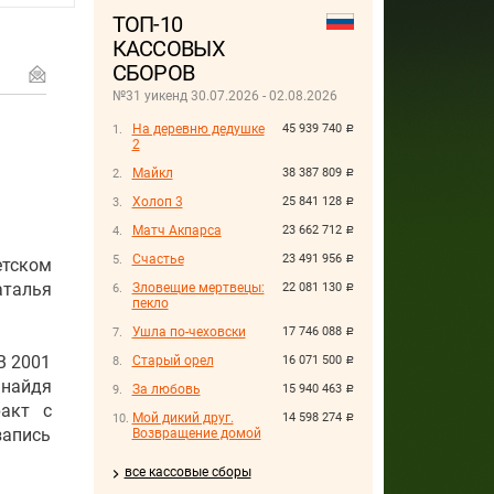
ТОП-10
КАССОВЫХ
СБОРОВ
№31 уикенд 30.07.2026 - 02.08.2026
На деревню дедушке
45 939 740
руб.
2
Майкл
38 387 809
руб.
Холоп 3
25 841 128
руб.
Матч Акпарса
23 662 712
руб.
Счастье
23 491 956
руб.
етском
талья
Зловещие мертвецы:
22 081 130
руб.
пекло
Ушла по-чеховски
17 746 088
руб.
В 2001
Старый орел
16 071 500
руб.
 найдя
За любовь
15 940 463
руб.
ракт с
Мой дикий друг.
14 598 274
руб.
апись
Возвращение домой
все кассовые сборы