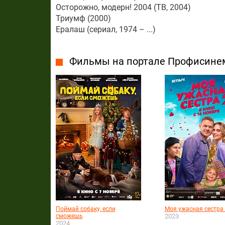
Осторожно, модерн! 2004 (ТВ, 2004)
Триумф (2000)
Ералаш (сериал, 1974 – ...)
Фильмы на портале Профисине
Поймай собаку, если
Моя ужасная сестра
сможешь
2023
2024