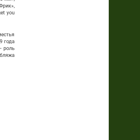
Фрик»,
et you
местья
9 года
— роль
бляжа