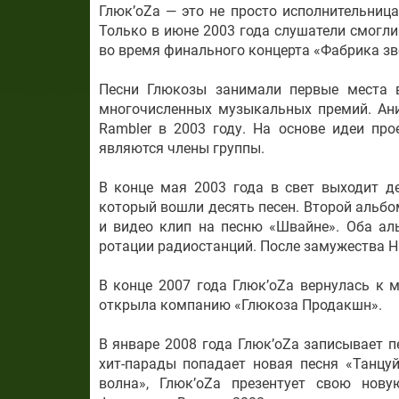
Глюк’oZа — это не просто исполнительница
Только в июне 2003 года слушатели смогли
во время финального концерта «Фабрика з
Песни Глюкозы занимали первые места в
многочисленных музыкальных премий. Ани
Rambler в 2003 году. На основе идеи пр
являются члены группы.
В конце мая 2003 года в свет выходит д
который вошли десять песен. Второй альбо
и видео клип на песню «Швайне». Оба ал
ротации радиостанций. После замужества Н
В конце 2007 года Глюк’oZа вернулась к
открыла компанию «Глюкоза Продакшн».
В январе 2008 года Глюк’oZа записывает п
хит-парады попадает новая песня «Танцу
волна», Глюк’оZа презентует свою нов