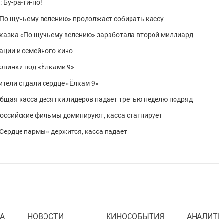
Бу-ра-ти-но!
 «По щучьему велению» продолжает собирать кассу
: сказка «По щучьему велению» заработала второй миллиард
ации и семейного кино
новинки под «Ёлками 9»
рители отдали сердце «Ёлкам 9»
 общая касса десятки лидеров падает третью неделю подряд
 российские фильмы доминируют, касса стагнирует
 «Сердце пармы» держится, касса падает
А
НОВОСТИ
КИНОСОБЫТИЯ
АНАЛИТ