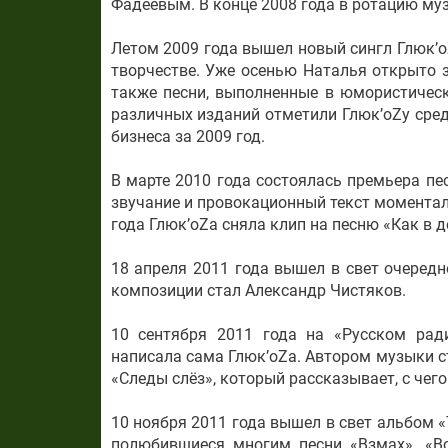
Фадеевым. В конце 2008 года в ротацию му
Летом 2009 года вышел новый сингл Глюк’o
творчестве. Уже осенью Наталья открыто 
также песни, выполненные в юмористическ
различных изданий отметили Глюк’oZу сред
бизнеса за 2009 год.
В марте 2010 года состоялась премьера п
звучание и провокационный текст моментал
года Глюк’oZа сняла клип на песню «Как в д
18 апреля 2011 года вышел в свет очередн
композиции стал Александр Чистяков.
10 сентября 2011 года на «Русском ради
написала сама Глюк’oZa. Автором музыки с
«Следы слёз», который рассказывает, с че
10 ноября 2011 года вышел в свет альбом 
полюбившиеся многим песни «Взмах», «Вот