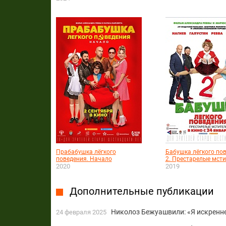
Прабабушка лёгкого
Бабушка лёгкого по
поведения. Начало
2. Престарелые мст
2020
2019
Дополнительные публикации
Николоз Бежуашвили: «Я искренне
24 февраля 2025