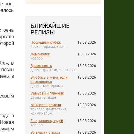
е поп.
оялось
БЛИЖАЙШИЕ
стоена
РЕЛИЗЫ
ортала
оторой
Последний рубеж
13.08.2026
боевик, драма, военн.
Демонолог
13.08.2026
хоррор
ra», в
Время сиять
13.08.2026
 песен
драма, фэнтези, спортивн.
день в
Влюбись в меня, если
13.08.2026
осмелишься
драма, мелодрама
Самурай и пленник
13.08.2026
деевым
детектив, экшн
Материя времени
13.08.2026
триллер, фантастика,
криминальн.
года в
Ешь, молись, худей
13.08.2026
«Новая
хоррор
симом
Во власти страха
13.08.2026