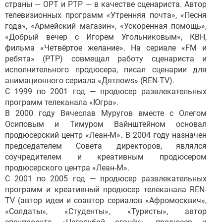
страны — ОРТ и РТР — в качестве сценариста. Автор
телевизионных программ «Утренняя почта», «Песня
года», «Армейский магазин», «Ускоренная помощь»,
«Добрый вечер с Игорем Угольниковым», КВН,
фильма «Четвёртое желание». На сериале «FM и
ребята» (РТР) совмещал работу сценариста и
исполнительного продюсера, писал сценарии для
анимационного сериала «Дятлоws» (REN-TV).
С 1999 по 2001 год — продюсер развлекательных
программ телеканала «Югра».
В 2000 году Вячеслав Муругов вместе с Олегом
Осиповым и Тимуром Вайнштейном основал
продюсерский центр «Леан-М». В 2004 году назначен
председателем Совета директоров, являлся
соучредителем и креативным продюсером
продюсерского центра «Леан-М».
С 2001 по 2005 год — продюсер развлекательных
программ и креативный продюсер телеканала REN-
TV (автор идеи и соавтор сериалов «Афромосквич»,
«Солдаты», «Студенты», «Туристы», автор