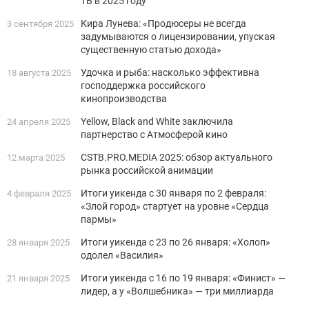
ТВ в 2025 году
Кира Лунева: «Продюсеры не всегда
3 сентября 2025
задумываются о лицензировании, упуская
существенную статью дохода»
Удочка и рыба: насколько эффективна
18 августа 2025
господдержка российского
кинопроизводства
Yellow, Black and White заключила
24 апреля 2025
партнерство с Атмосферой кино
CSTB.PRO.MEDIA 2025: обзор актуального
12 марта 2025
рынка российской анимации
Итоги уикенда с 30 января по 2 февраля:
4 февраля 2025
«Злой город» стартует на уровне «Сердца
пармы»
Итоги уикенда с 23 по 26 января: «Холоп»
28 января 2025
одолел «Василия»
Итоги уикенда с 16 по 19 января: «Финист» —
21 января 2025
лидер, а у «Волшебника» — три миллиарда