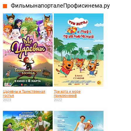
Фильмы на портале Профисинема.ру
Царевны и Таинственная
Три кота и море
гостья
приключений
2023
2022