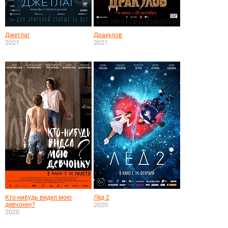
Джетлаг
Дракулов
2021
2021
Кто-нибудь видел мою
Лёд 2
девчонку?
2020
2020