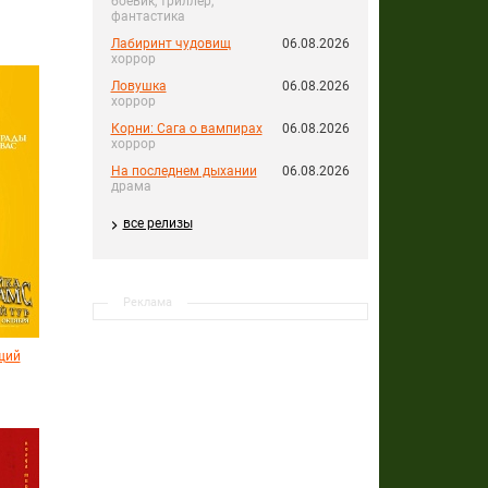
боевик, триллер,
фантастика
Лабиринт чудовищ
06.08.2026
хоррор
Ловушка
06.08.2026
хоррор
Корни: Сага о вампирах
06.08.2026
хоррор
На последнем дыхании
06.08.2026
драма
все релизы
Реклама
щий