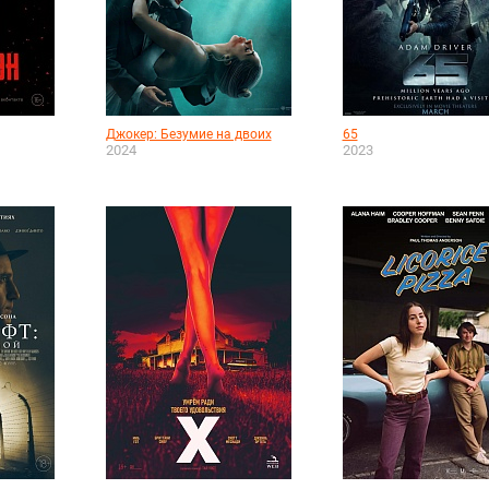
Джокер: Безумие на двоих
65
2024
2023