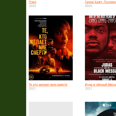
Пэрл
Гарри Хафт: Послед
2022
2022
Те, кто желает мне смерти
Иуда и чёрный Месс
2021
2021