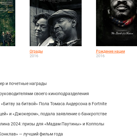
Ограды
Рождение нации
2016
2016
ер и почетные награды
с руководителями своего киноподразделения
 «Битву за битвой» Пола Томаса Андерсона в Fortnite
ей» и «Джокером», подала заявление о банкротстве
лина 2024: призы для «Мадам Паутины» и Копполы
Конклав» — лучший фильм года