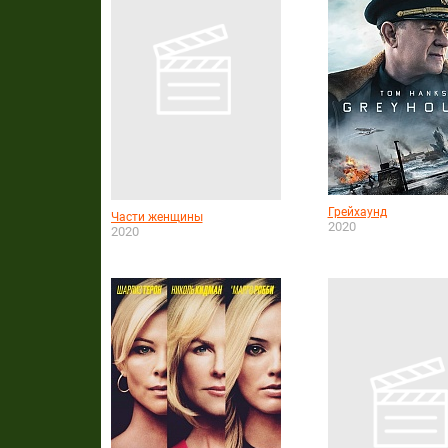
Грейхаунд
Части женщины
2020
2020