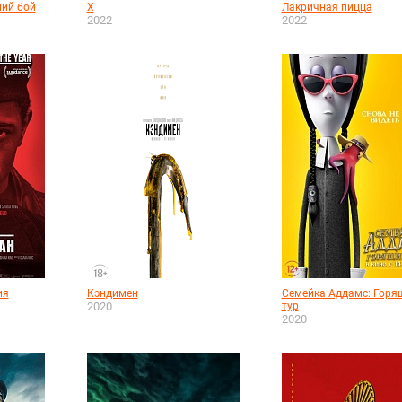
ний бой
X
Лакричная пицца
2022
2022
ия
Кэндимен
Семейка Аддамс: Горя
2020
тур
2020