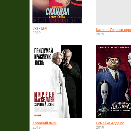
Скандал
Капоне. Лицо со шр
2019
2019
Хороший лжец
Семейка Аддамс
2019
2019