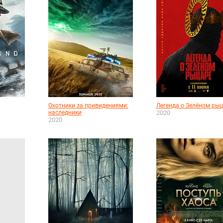
Охотники за привидениями:
Легенда о Зелёном ры
наследники
2020
2020