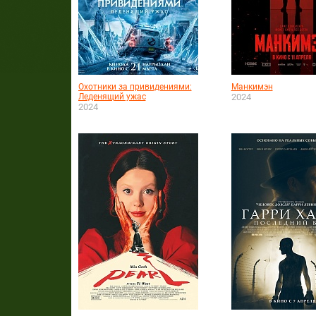
Охотники за привидениями:
Манкимэн
Леденящий ужас
2024
2024