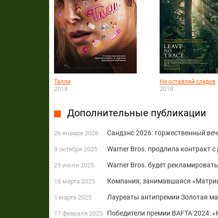
Талли
Не оставляй следов
2018
2018
Дополнительные публикации
Сандэнс 2026: торжественный веч
26 января 2026
Warner Bros. продлила контракт 
9 октября 2025
Warner Bros. будет рекламировать
25 июля 2025
Компания, занимавшаяся «Матриц
18 марта 2025
Лауреаты антипремии Золотая ма
1 марта 2025
Победители премии BAFTA 2024: «
17 февраля 2025