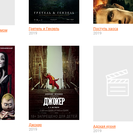
Гретель и Гензель
Поступь хаоса
амом
2019
2019
Джокер
Адская кухня
2019
2019