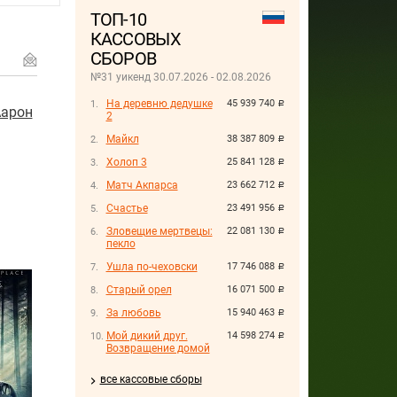
ТОП-10
КАССОВЫХ
СБОРОВ
№31 уикенд 30.07.2026 - 02.08.2026
На деревню дедушке
45 939 740
руб.
арон
2
Майкл
38 387 809
руб.
Холоп 3
25 841 128
руб.
Матч Акпарса
23 662 712
руб.
Счастье
23 491 956
руб.
Зловещие мертвецы:
22 081 130
руб.
пекло
Ушла по-чеховски
17 746 088
руб.
Старый орел
16 071 500
руб.
За любовь
15 940 463
руб.
Мой дикий друг.
14 598 274
руб.
Возвращение домой
все кассовые сборы