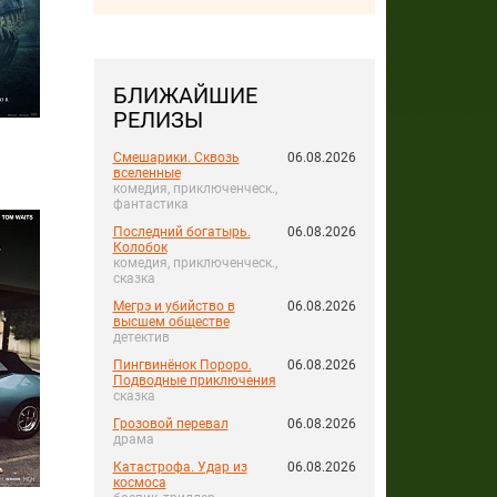
БЛИЖАЙШИЕ
РЕЛИЗЫ
Смешарики. Сквозь
06.08.2026
вселенные
комедия, приключенческ.,
фантастика
Последний богатырь.
06.08.2026
Колобок
комедия, приключенческ.,
сказка
Мегрэ и убийство в
06.08.2026
высшем обществе
детектив
Пингвинёнок Пороро.
06.08.2026
Подводные приключения
сказка
Грозовой перевал
06.08.2026
драма
Катастрофа. Удар из
06.08.2026
космоса