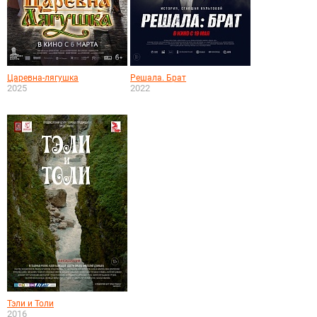
Царевна-лягушка
Решала. Брат
2025
2022
Тэли и Толи
2016