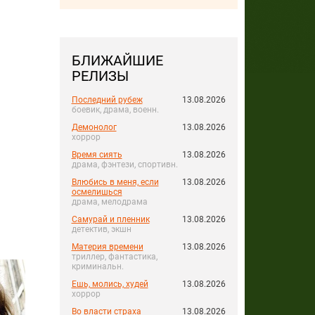
БЛИЖАЙШИЕ
РЕЛИЗЫ
Последний рубеж
13.08.2026
боевик, драма, военн.
Демонолог
13.08.2026
хоррор
Время сиять
13.08.2026
драма, фэнтези, спортивн.
Влюбись в меня, если
13.08.2026
осмелишься
драма, мелодрама
Самурай и пленник
13.08.2026
детектив, экшн
Материя времени
13.08.2026
триллер, фантастика,
криминальн.
Ешь, молись, худей
13.08.2026
хоррор
Во власти страха
13.08.2026