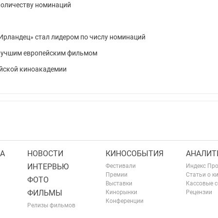
 количеству номинаций
: «Ирландец» стал лидером по числу номинаций
 лучшим европейским фильмом
ейской киноакадемии
А
НОВОСТИ
КИНОСОБЫТИЯ
АНАЛИТ
ИНТЕРВЬЮ
Фестивали
Индекс Пр
Премии
Статьи о к
ФОТО
Выставки
Кассовые 
ФИЛЬМЫ
Кинорынки
Рецензии
Конференции
Релизы фильмов