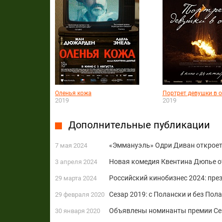
Оленья кожа
Портрет девушки в о
2019
2019
Дополнительные публикации
«Эммануэль» Одри Диван откроет
7 мая 2024
Новая комедия Квентина Дюпье о
3 апреля 2024
Российский кинобизнес 2024: пре
29 марта 2024
Сезар 2019: с Полански и без Пол
29 февраля 2020
Объявлены номинанты премии Се
30 января 2020