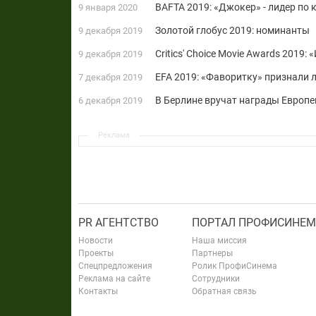
BAFTA 2019: «Джокер» - лидер по
9 января 2020
Золотой глобус 2019: номинанты
9 декабря 2019
Critics' Choice Movie Awards 2019
9 декабря 2019
EFA 2019: «Фаворитку» признали
7 декабря 2019
В Берлине вручат награды Европ
6 декабря 2019
Реклама
PR АГЕНТСТВО
ПОРТАЛ ПРОФИСИНЕМ
Новости
Наша миссия
Проекты
Партнеры
Спецпредложения
Ролик ПрофиСинема
Реклама на сайте
Сотрудники
Контакты
Обратная связь