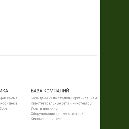
ИКА
БАЗА КОМПАНИЙ
офиСинема
База данных по студиям, организациям
инобизнесе
Кинотеатральные сети и кинотеатры
сборы
Услуги для кино
Оборудование для кинотеатров
Киномероприятия