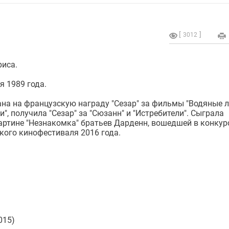
3012
иса.
я 1989 года.
на на французскую награду "Сезар" за фильмы "Водяные л
", получила "Сезар" за "Сюзанн" и "Истребители". Сыграла
артине "Незнакомка" братьев Дарденн, вошедшей в конку
кого кинофестиваля 2016 года.
015)