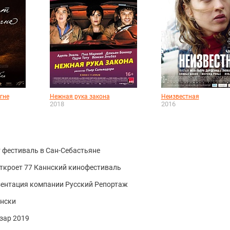
гне
Нежная рука закона
Неизвестная
2018
2016
 фестиваль в Сан-Себастьяне
ткроет 77 Каннский кинофестиваль
зентация компании Русский Репортаж
ански
зар 2019