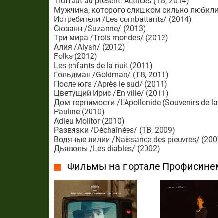
Truffaut au présent: Actrices (ТВ, 2014)
Мужчина, которого слишком сильно любили /L
Истребители /Les combattants/ (2014)
Сюзанн /Suzanne/ (2013)
Три мира /Trois mondes/ (2012)
Алия /Alyah/ (2012)
Folks (2012)
Les enfants de la nuit (2011)
Гольдман /Goldman/ (ТВ, 2011)
После юга /Après le sud/ (2011)
Цветущий Ирис /En ville/ (2011)
Дом терпимости /L'Apollonide (Souvenirs de la
Pauline (2010)
Adieu Molitor (2010)
Развязки /Déchaînées/ (ТВ, 2009)
Водяные лилии /Naissance des pieuvres/ (200
Дьяволы /Les diables/ (2002)
Фильмы на портале Профисине