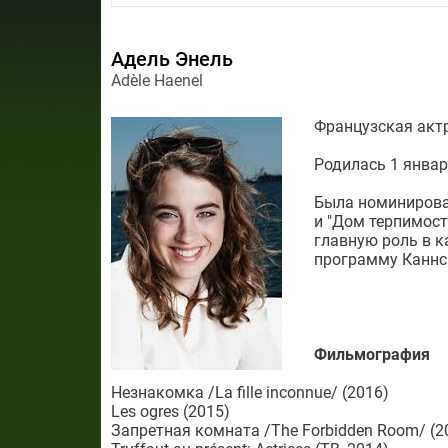
Адель Энель
Adèle Haenel
Французская актр
Родилась 1 январ
Была номинирова
и "Дом терпимости
главную роль в к
программу Каннс
Фильмография
Незнакомка /La fille inconnue/ (2016)
Les ogres (2015)
Запретная комната /The Forbidden Room/ (2