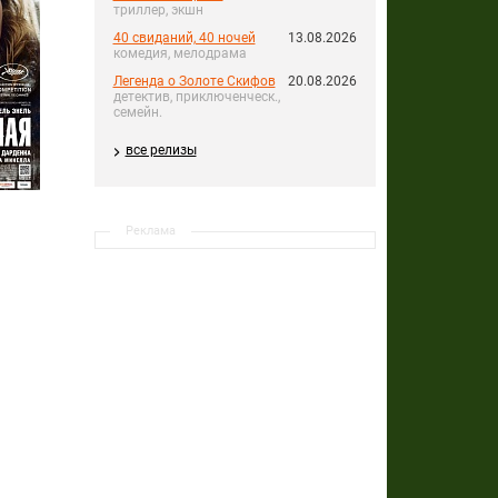
триллер, экшн
40 свиданий, 40 ночей
13.08.2026
комедия, мелодрама
Легенда о Золоте Скифов
20.08.2026
детектив, приключенческ.,
семейн.
все релизы
Реклама