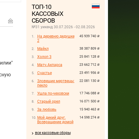
ТОП-10
КАССОВЫХ
СБОРОВ
№31 уикенд 30.07.2026 - 02.08.2026
На деревню дедушке
45 939 740
руб.
2
Майкл
38 387 809
руб.
Холоп 3
25 841 128
руб.
илии"
Матч Акпарса
23 662 712
руб.
Счастье
23 491 956
руб.
рсную
Зловещие мертвецы:
22 081 130
руб.
пекло
Ушла по-чеховски
17 746 088
руб.
Старый орел
16 071 500
руб.
За любовь
15 940 463
руб.
Мой дикий друг.
14 598 274
руб.
Возвращение домой
все кассовые сборы