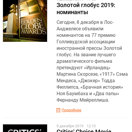
Золотой глобус 2019:
номинанты
Сегодня, 8 декабря в Лос-
Анджелесе объявили
номинантов на 77 премию
Голливудской ассоциации
иностранной прессы Золотой
глобус. На звание лучшего
драматического фильма
претендуют «Ирландец»
Мартина Скорсезе, «1917» Сэма
Мендеса, «Джокер» Тодда
Филлипса, «Брачная история»
Ноя Баумбаха и «Два папы»
Фернанду Мейреллиша.
Подробнее
9 декабря 2019
12:10
Critics' Choice Movie