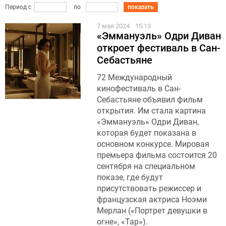
Период с
по
показать
7 мая 2024
15:13
«Эммануэль» Одри Диван
откроет фестиваль в Сан-
Себастьяне
72 Международный
кинофестиваль в Сан-
Себастьяне объявил фильм
открытия. Им стала картина
«Эммануэль» Одри Диван,
которая будет показана в
основном конкурсе. Мировая
премьера фильма состоится 20
сентября на специальном
показе, где будут
присутствовать режиссер и
французская актриса Ноэми
Мерлан («Портрет девушки в
огне», «Тар»).