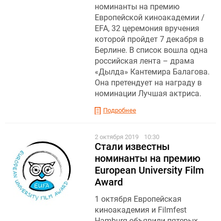
номинанты на премию
Европейской киноакадемии /
EFA, 32 церемония вручения
которой пройдет 7 декабря в
Берлине. В список вошла одна
российская лента – драма
«Дылда» Кантемира Балагова.
Она претендует на награду в
номинации Лучшая актриса.
Подробнее
2 октября 2019
10:30
Стали известны
номинанты на премию
European University Film
Award
1 октября Европейская
киноакадемия и Filmfest
Hamburg объявили пятерых