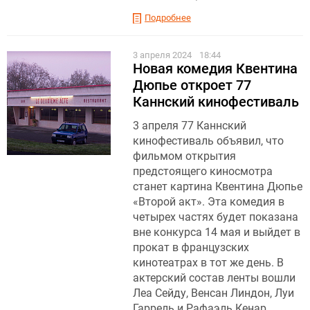
Подробнее
3 апреля 2024
18:44
Новая комедия Квентина
Дюпье откроет 77
Каннский кинофестиваль
3 апреля 77 Каннский
кинофестиваль объявил, что
фильмом открытия
предстоящего киносмотра
станет картина Квентина Дюпье
«Второй акт». Эта комедия в
четырех частях будет показана
вне конкурса 14 мая и выйдет в
прокат в французских
кинотеатрах в тот же день. В
актерский состав ленты вошли
Леа Сейду, Венсан Линдон, Луи
Гаррель и Рафаэль Кенар.