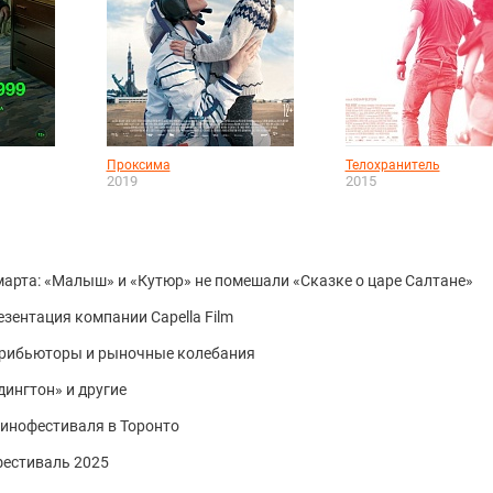
Проксима
Телохранитель
2019
2015
 марта: «Малыш» и «Кутюр» не помешали «Сказке о царе Салтане»
езентация компании Capella Film
стрибьюторы и рыночные колебания
дингтон» и другие
инофестиваля в Торонто
фестиваль 2025