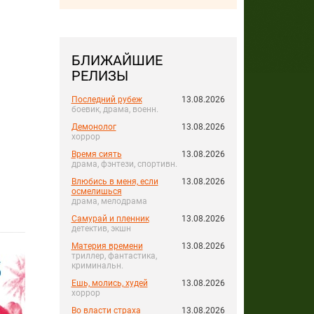
БЛИЖАЙШИЕ
РЕЛИЗЫ
Последний рубеж
13.08.2026
боевик, драма, военн.
Демонолог
13.08.2026
хоррор
Время сиять
13.08.2026
драма, фэнтези, спортивн.
Влюбись в меня, если
13.08.2026
осмелишься
драма, мелодрама
Самурай и пленник
13.08.2026
детектив, экшн
Материя времени
13.08.2026
триллер, фантастика,
криминальн.
Ешь, молись, худей
13.08.2026
хоррор
Во власти страха
13.08.2026