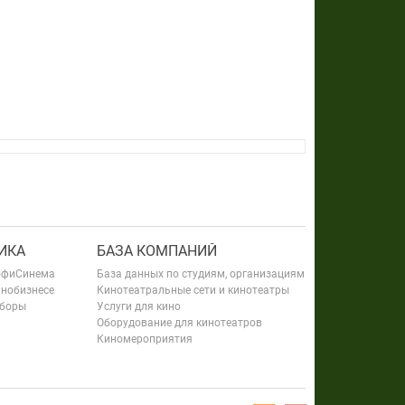
ИКА
БАЗА КОМПАНИЙ
офиСинема
База данных по студиям, организациям
инобизнесе
Кинотеатральные сети и кинотеатры
сборы
Услуги для кино
Оборудование для кинотеатров
Киномероприятия