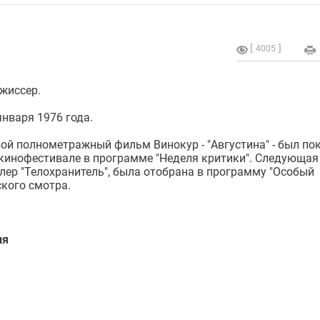
4005
ежиссер.
января 1976 года.
ой полнометражный фильм Винокур - "Августина" - был по
кинофестивале в программе "Неделя критики". Следующая
ллер "Телохранитель", была отобрана в программу "Особый
ского смотра.
ия