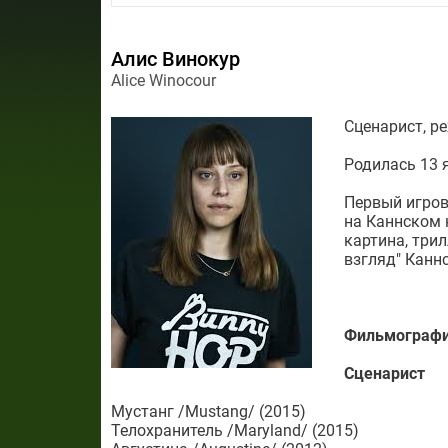
Алис Винокур
Alice Winocour
Сценарист, р
Родилась 13 
Первый игров
на Каннском 
картина, три
взгляд" Канн
Фильмограф
Сценарист
Мустанг /Mustang/ (2015)
Телохранитель /Maryland/ (2015)