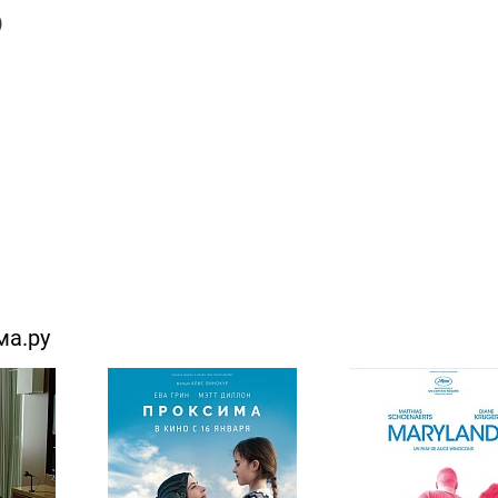
)
ма.ру