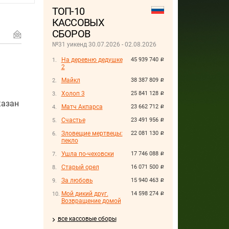
ТОП-10
КАССОВЫХ
СБОРОВ
№31 уикенд 30.07.2026 - 02.08.2026
На деревню дедушке
45 939 740
руб.
2
Майкл
38 387 809
руб.
Холоп 3
25 841 128
руб.
казан
Матч Акпарса
23 662 712
руб.
Счастье
23 491 956
руб.
Зловещие мертвецы:
22 081 130
руб.
пекло
Ушла по-чеховски
17 746 088
руб.
Старый орел
16 071 500
руб.
За любовь
15 940 463
руб.
Мой дикий друг.
14 598 274
руб.
Возвращение домой
все кассовые сборы