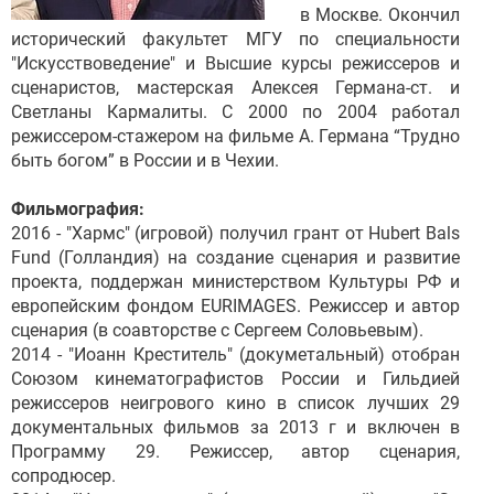
в Москве. Окончил
исторический факультет МГУ по специальности
"Искусcтвоведение" и Высшие курсы режиссеров и
сценаристов, мастерская Алексея Германа-ст. и
Светланы Кармалиты. С 2000 по 2004 работал
режиссером-стажером на фильме А. Германа “Трудно
быть богом” в России и в Чехии.
Фильмография:
2016 - "Хармс" (игровой) получил грант от Hubert Bals
Fund (Голландия) на создание сценария и развитие
проекта, поддержан министерством Культуры РФ и
европейским фондом EURIMAGES. Режиссер и автор
сценария (в соавторстве с Сергеем Соловьевым).
2014 - "Иоанн Креститель" (докуметальный) отобран
Союзом кинематографистов России и Гильдией
режиссеров неигрового кино в список лучших 29
документальных фильмов за 2013 г и включен в
Программу 29. Режиссер, автор сценария,
сопродюсер.