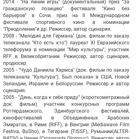
2014 - "На линии игры" (документальный) приз ''За
гражданскую позицию'' фестиваля ''Кино без
барьеров'' в Сочи, приз на II Международном
фестивале спортивного кино в номинации
"Преодоление"и др. Режиссер, автор сценария.
2008 - ''Мелодия для Германа'' (док. фильм по заказу
телеканала "Кто есть кто") лауреат ХI Евразийского
телефорума в номинации ''Мир культуры'', участник
RFF в Великобритании. Режиссер, автор сценария,
продюсер.
2005 - "Чудо Даниила Хармса" (док. фильм по заказу
телеканала "Культура"). Был показан в США, Новой
Зеландии, Израиле и Белоруссии. Режиссер и автор
сценария.
2005 - “День, когда к себе приду” (короткометражный
док. фильм) участник конкурсных программ
Роттердамского, Эдинбургского фестивалей,
кинофестивалей в Объединённых Арабских
Эмиратах, в Риме (RIFF), в Венгрии (Mediawave Film
Festiva, BuSho), в Тегеране (TISSF), Румынии(ALTER-
NATIV) и Чехии (Crossroads Olomouc). Режиссер, автор