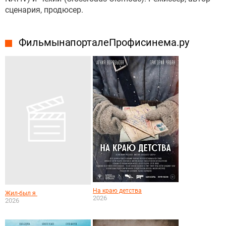
сценария, продюсер.
Фильмы на портале Профисинема.ру
На краю детства
Жил-был я
2026
2026