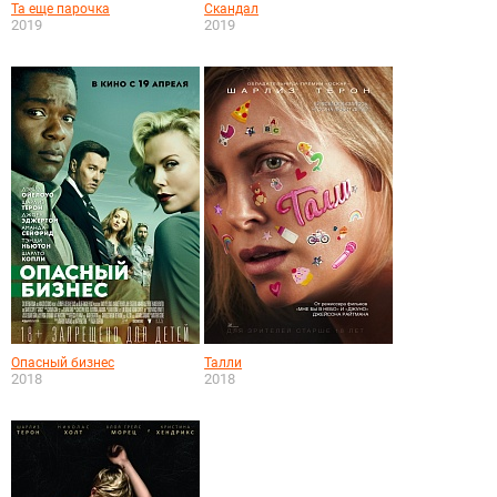
Та еще парочка
Скандал
2019
2019
Опасный бизнес
Талли
2018
2018