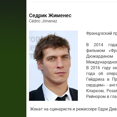
Седрик Жименес
Cédric Jimenez
Французский пр
В 2014 года
фильмом «Фр
Дюжарденом 
Международном
В 2016 году э
года об опер
Гейдриха в П
сердцем» - ан
Кларком, Роза
Рейнором в гла
Женат на сценаристе и режиссере Одри Диван