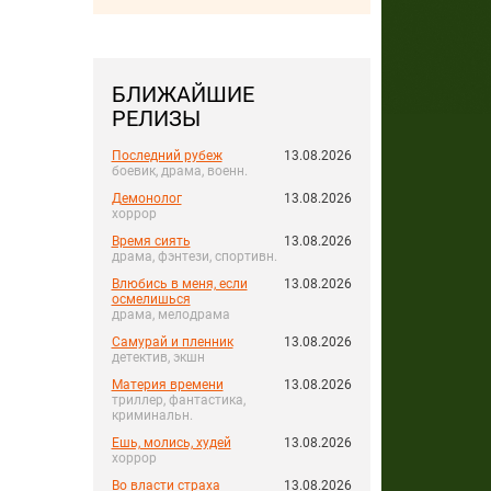
БЛИЖАЙШИЕ
РЕЛИЗЫ
Последний рубеж
13.08.2026
боевик, драма, военн.
Демонолог
13.08.2026
хоррор
Время сиять
13.08.2026
драма, фэнтези, спортивн.
Влюбись в меня, если
13.08.2026
осмелишься
драма, мелодрама
Самурай и пленник
13.08.2026
детектив, экшн
Материя времени
13.08.2026
триллер, фантастика,
криминальн.
Ешь, молись, худей
13.08.2026
хоррор
Во власти страха
13.08.2026