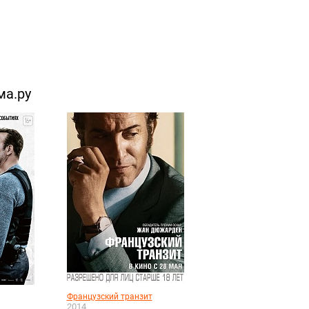
ма.ру
Французский транзит
2014