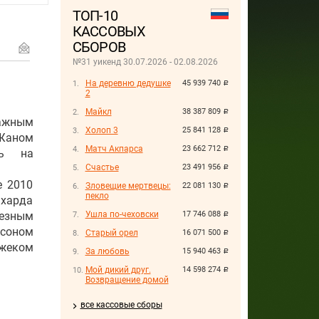
ТОП-10
КАССОВЫХ
СБОРОВ
№31 уикенд 30.07.2026 - 02.08.2026
На деревню дедушке
45 939 740
руб.
2
Майкл
38 387 809
руб.
ажным
Холоп 3
25 841 128
руб.
Жаном
Матч Акпарса
23 662 712
руб.
сь на
Счастье
23 491 956
руб.
е 2010
Зловещие мертвецы:
22 081 130
руб.
пекло
нхарда
лезным
Ушла по-чеховски
17 746 088
руб.
йсоном
Старый орел
16 071 500
руб.
Джеком
За любовь
15 940 463
руб.
Мой дикий друг.
14 598 274
руб.
Возвращение домой
все кассовые сборы