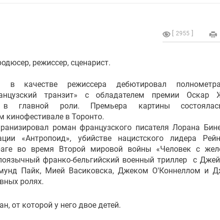
2955
одюсер, режиссер, сценарист.
 в качестве режиссера дебютировал полнометр
анцузский транзит» с обладателем премии Оскар 
в главной роли. Премьера картины состояла
 кинофестивале в Торонто.
кранизировал роман французского писателя Лорана Бин
ации «Антропоид», убийстве нацистского лидера Рей
раге во время Второй мировой войны «Человек с же
глоязычный франко-бельгийский военный триллер с Дже
мунд Пайк, Мией Васиковска, Джеком О'Коннеллом и 
вных ролях.
, от которой у него двое детей.