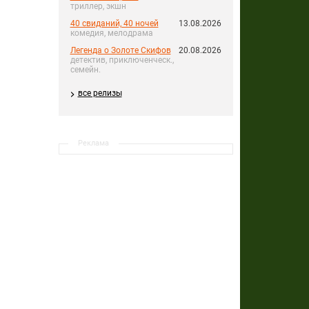
триллер, экшн
40 свиданий, 40 ночей
13.08.2026
комедия, мелодрама
Легенда о Золоте Скифов
20.08.2026
детектив, приключенческ.,
семейн.
все релизы
Реклама