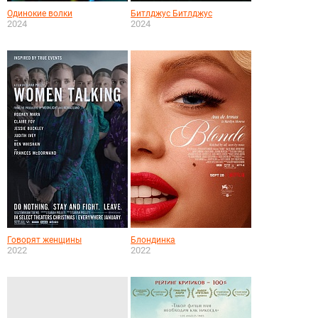
Одинокие волки
Битлджус Битлджус
2024
2024
Говорят женщины
Блондинка
2022
2022