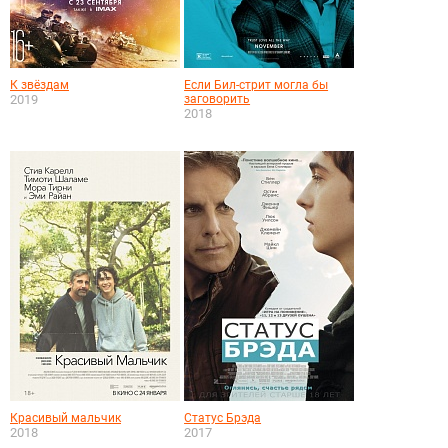
К звёздам
Если Бил-стрит могла бы
2019
заговорить
2018
Красивый мальчик
Статус Брэда
2018
2017