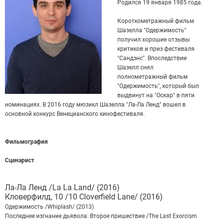
Родился 19 января 1985 года.
Короткометражный фильм
Шазелла "Одержимость"
получил хорошие отзывы
критиков и приз фестиваля
"Сандэнс". Впоследствии
Шазелл снял
полнометражный фильм
"Одержимость", который был
выдвинут на "Оскар" в пяти
номинациях. В 2016 году мюзикл Шазелла "Ла-Ла Ленд" вошел в
основной конкурс Венецианского кинофестиваля.
Фильмография
Сценарист
Ла-Ла Ленд /La La Land/ (2016)
Кловерфилд, 10 /10 Cloverfield Lane/ (2016)
Одержимость /Whiplash/ (2013)
Последнее изгнание дьявола: Второе пришествие /The Last Exorcism