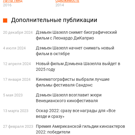
Ла-Ла Ленд
Одержимость
2016
2014
Дополнительные публикации
Дэмьен Шазелл снимет биографический
20 декабря 2024
фильм с Леонардо ДиКаприо
Дэмьен Шазелл начнет снимать новый
4 июля 2024
фильм в октябре
Новый фильм Дэмьена Шазелла выйдет в
12 апреля 2024
2025 году
Кинематографисты выбрали лучшие
17 января 2024
фильмы фестиваля Сандэнс
Дэмьен Шазелл возглавит жюри
5 мая 2023
Венецианского кинофестиваля
Оскар 2022: сразу все награды для «Все
13 марта 2023
везде и сразу»
Премия Американской гильдии киноактеров
27 февраля 2023
2022: победители