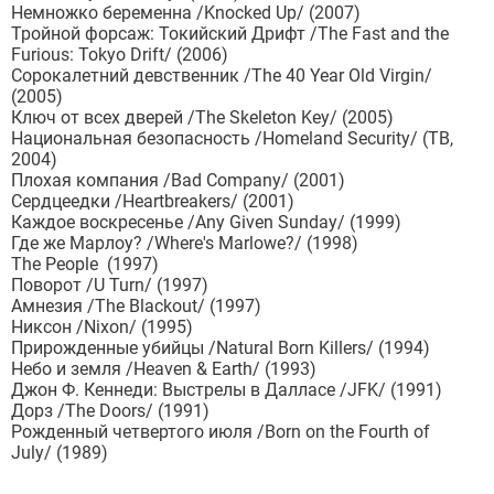
Немножко беременна /Knocked Up/ (2007)
Тройной форсаж: Токийский Дрифт /The Fast and the
Furious: Tokyo Drift/ (2006)
Сорокалетний девственник /The 40 Year Old Virgin/
(2005)
Ключ от всех дверей /The Skeleton Key/ (2005)
Национальная безопасность /Homeland Security/ (ТВ,
2004)
Плохая компания /Bad Company/ (2001)
Сердцеедки /Heartbreakers/ (2001)
Каждое воскресенье /Any Given Sunday/ (1999)
Где же Марлоу? /Where's Marlowe?/ (1998)
The People (1997)
Поворот /U Turn/ (1997)
Амнезия /The Blackout/ (1997)
Никсон /Nixon/ (1995)
Прирожденные убийцы /Natural Born Killers/ (1994)
Небо и земля /Heaven & Earth/ (1993)
Джон Ф. Кеннеди: Выстрелы в Далласе /JFK/ (1991)
Дорз /The Doors/ (1991)
Рожденный четвертого июля /Born on the Fourth of
July/ (1989)