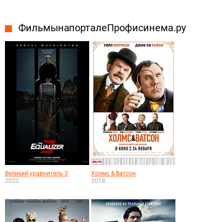
Фильмы на портале Профисинема.ру
Великий уравнитель 3
Холмс & Ватсон
2023
2018