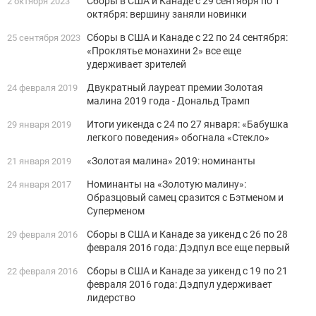
Сборы в США и Канаде с 29 сентября по 1
2 октября 2023
октября: вершину заняли новинки
Сборы в США и Канаде с 22 по 24 сентября:
25 сентября 2023
«Проклятье монахини 2» все еще
удерживает зрителей
Двукратный лауреат премии Золотая
24 февраля 2019
малина 2019 года - Дональд Трамп
Итоги уикенда с 24 по 27 января: «Бабушка
29 января 2019
легкого поведения» обогнала «Стекло»
«Золотая малина» 2019: номинанты
21 января 2019
Номинанты на «Золотую малину»:
24 января 2017
Образцовый самец сразится с Бэтменом и
Суперменом
Сборы в США и Канаде за уикенд с 26 по 28
29 февраля 2016
февраля 2016 года: Дэдпул все еще первый
Сборы в США и Канаде за уикенд с 19 по 21
22 февраля 2016
февраля 2016 года: Дэдпул удерживает
лидерство