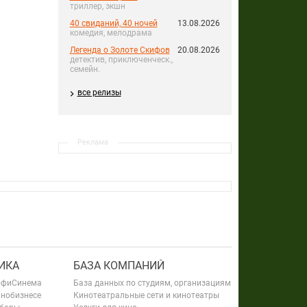
триллер, экшн
40 свиданий, 40 ночей
13.08.2026
комедия, мелодрама
Легенда о Золоте Скифов
20.08.2026
детектив, приключенческ.,
семейн.
все релизы
Реклама
ИКА
БАЗА КОМПАНИЙ
офиСинема
База данных по студиям, организациям
инобизнесе
Кинотеатральные сети и кинотеатры