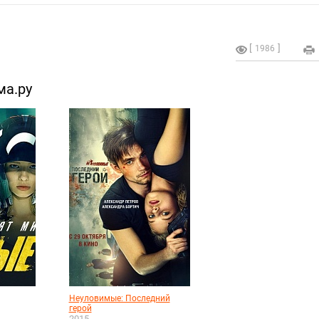
1986
ма.ру
Неуловимые: Последний
герой
2015