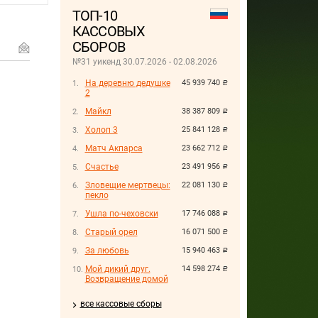
ТОП-10
КАССОВЫХ
СБОРОВ
№31 уикенд 30.07.2026 - 02.08.2026
На деревню дедушке
45 939 740
руб.
2
Майкл
38 387 809
руб.
Холоп 3
25 841 128
руб.
Матч Акпарса
23 662 712
руб.
Счастье
23 491 956
руб.
Зловещие мертвецы:
22 081 130
руб.
пекло
Ушла по-чеховски
17 746 088
руб.
Старый орел
16 071 500
руб.
За любовь
15 940 463
руб.
Мой дикий друг.
14 598 274
руб.
Возвращение домой
все кассовые сборы