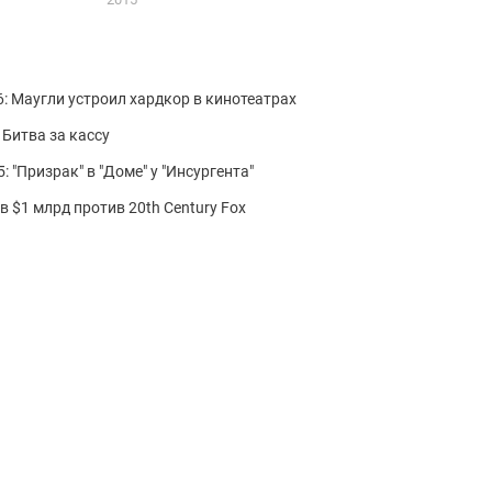
6: Маугли устроил хардкор в кинотеатрах
 Битва за кассу
: "Призрак" в "Доме" у "Инсургента"
в $1 млрд против 20th Century Fox