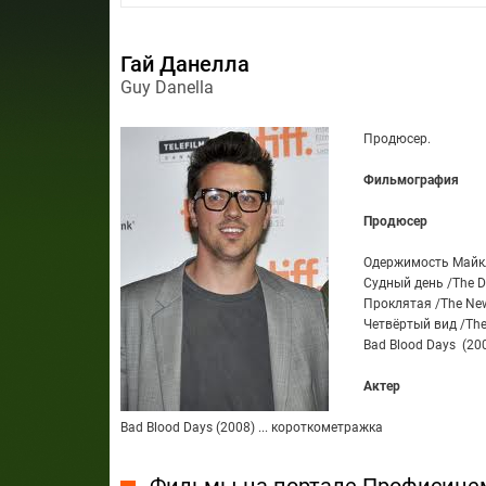
Гай Данелла
Guy Danella
Продюсер.
Фильмография
Продюсер
Одержимость Майкла
Судный день /The D
Проклятая /The New
Четвёртый вид /The 
Bad Blood Days (20
Актер
Bad Blood Days (2008) ... короткометражка