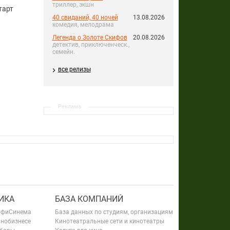
триллер, экшн
тарт
40 свиданий, 40 ночей
13.08.2026
комедия, мелодрама
Легенда о Золоте Скифов
20.08.2026
детектив, приключенческ.,
семейн.
все релизы
Реклама
ИКА
БАЗА КОМПАНИЙ
офиСинема
База данных по студиям, организациям
инобизнесе
Кинотеатральные сети и кинотеатры