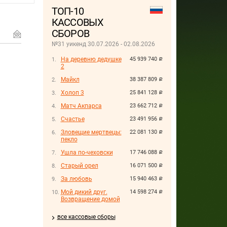
ТОП-10
КАССОВЫХ
СБОРОВ
№31 уикенд 30.07.2026 - 02.08.2026
На деревню дедушке
45 939 740
руб.
2
Майкл
38 387 809
руб.
Холоп 3
25 841 128
руб.
Матч Акпарса
23 662 712
руб.
Счастье
23 491 956
руб.
Зловещие мертвецы:
22 081 130
руб.
пекло
Ушла по-чеховски
17 746 088
руб.
Старый орел
16 071 500
руб.
За любовь
15 940 463
руб.
Мой дикий друг.
14 598 274
руб.
Возвращение домой
все кассовые сборы