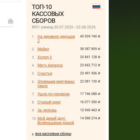
ТОП-10
КАССОВЫХ
СБОРОВ
№31 уикенд 30.07.2026 - 02.08.2026
На деревню дедушке
45 939 740
руб.
2
Майкл
38 387 809
руб.
Холоп 3
25 841 128
руб.
Матч Акпарса
23 662 712
руб.
Счастье
23 491 956
руб.
Зловещие мертвецы:
22 081 130
руб.
пекло
Ушла по-чеховски
17 746 088
руб.
Старый орел
16 071 500
руб.
За любовь
15 940 463
руб.
Мой дикий друг.
14 598 274
руб.
Возвращение домой
все кассовые сборы