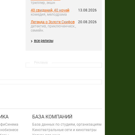
триллер, экшн
40 свиданий, 40 ночей
13.08.2026
комедия, мелодрама
Легенда о Золоте Скифов
20.08.2026
детектив, приключенческ.,
семейн.
все релизы
Реклама
ИКА
БАЗА КОМПАНИЙ
офиСинема
База данных по студиям, организациям
инобизнесе
Кинотеатральные сети и кинотеатры