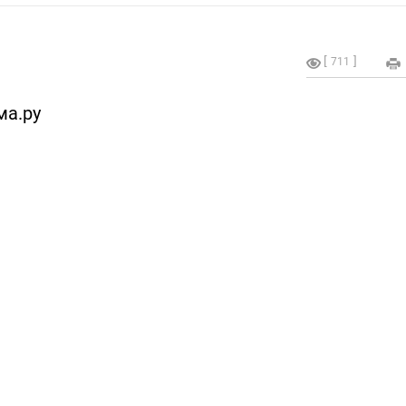
711
ма.ру