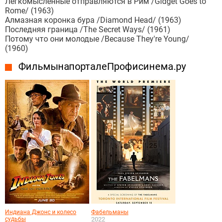
Легкомысленные отправляются в Рим /Gidget Goes to
Rome/ (1963)
Алмазная коронка бура /Diamond Head/ (1963)
Последняя граница /The Secret Ways/ (1961)
Потому что они молодые /Because They're Young/
(1960)
Фильмы на портале Профисинема.ру
Индиана Джонс и колесо
Фабельманы
судьбы
2022