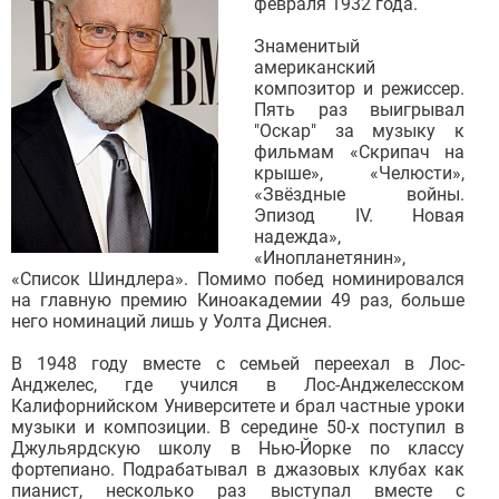
февраля 1932 года.
Знаменитый
американский
композитор и режиссер.
Пять раз выигрывал
"Оскар" за музыку к
фильмам «Скрипач на
крыше», «Челюсти»,
«Звёздные войны.
Эпизод IV. Новая
надежда»,
«Инопланетянин»,
«Список Шиндлера». Помимо побед номинировался
на главную премию Киноакадемии 49 раз, больше
него номинаций лишь у Уолта Диснея.
В 1948 году вместе с семьей переехал в Лос-
Анджелес, где учился в Лос-Анджелесском
Калифорнийском Университете и брал частные уроки
музыки и композиции. В середине 50-х поступил в
Джульярдскую школу в Нью-Йорке по классу
фортепиано. Подрабатывал в джазовых клубах как
пианист, несколько раз выступал вместе с