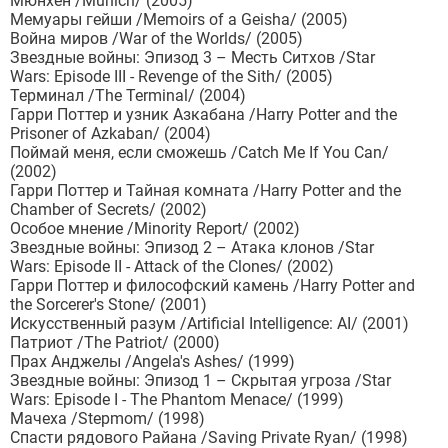
Мюнхен /Munich/ (2005)
Мемуары гейши /Memoirs of a Geisha/ (2005)
Война миров /War of the Worlds/ (2005)
Звездные войны: Эпизод 3 – Месть Ситхов /Star
Wars: Episode III - Revenge of the Sith/ (2005)
Терминал /The Terminal/ (2004)
Гарри Поттер и узник Азкабана /Harry Potter and the
Prisoner of Azkaban/ (2004)
Поймай меня, если сможешь /Catch Me If You Can/
(2002)
Гарри Поттер и Тайная комната /Harry Potter and the
Chamber of Secrets/ (2002)
Особое мнение /Minority Report/ (2002)
Звездные войны: Эпизод 2 – Атака клонов /Star
Wars: Episode II - Attack of the Clones/ (2002)
Гарри Поттер и философский камень /Harry Potter and
the Sorcerer's Stone/ (2001)
Искусственный разум /Artificial Intelligence: AI/ (2001)
Патриот /The Patriot/ (2000)
Прах Анджелы /Angela's Ashes/ (1999)
Звездные войны: Эпизод 1 – Скрытая угроза /Star
Wars: Episode I - The Phantom Menace/ (1999)
Мачеха /Stepmom/ (1998)
Спасти рядового Райана /Saving Private Ryan/ (1998)