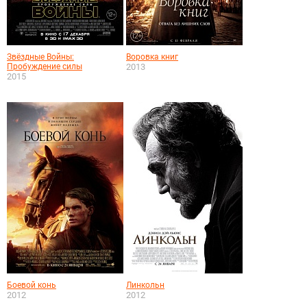
Звёздные Войны:
Воровка книг
Пробуждение силы
2013
2015
Боевой конь
Линкольн
2012
2012