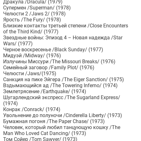
Дракула /Dracula/ (1979)
Супермен /Superman/ (1978)
Челюсти 2 /Jaws 2/ (1978)
Ярость /The Fury/ (1978)
Близкие контакты третьей степени /Close Encounters
of the Third Kind/ (1977)
Звездные войны: Эпизод 4 – Новая надежда /Star
Wars/ (1977)
Черное воскресенье /Black Sunday/ (1977)
Мидуэй /Midway/ (1976)
Излучины Миссури /The Missouri Breaks/ (1976)
Семейный заговор /Family Plot/ (1976)
Челюсти /Jaws/(1975)
Санкция на пике Эйгера /The Eiger Sanction/ (1975)
Вздымающийся ад /The Towering Inferno/ (1974)
Землетрясение /Earthquake/ (1974)
Шугарлендский экспресс /The Sugarland Express/
(1974)
Конрак /Conrack/ (1974)
Увольнение до полуночи /Cinderella Liberty/ (1973)
Бумажная погоня /The Paper Chase/ (1973)
Человек, который любил танцующую кошку /The
Man Who Loved Cat Dancing/ (1973)
Том Сойер /Tom Sawyer/ (1973)