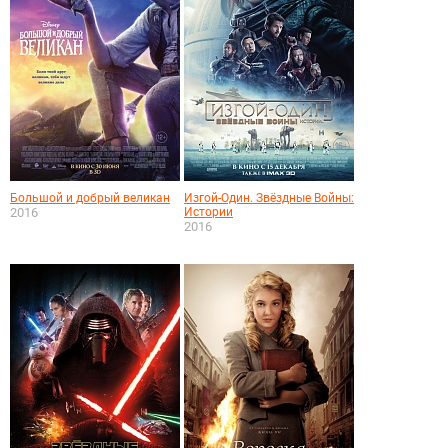
Большой и добрый великан
Изгой-Один. Звёздные Войны:
2016
Истории
2016