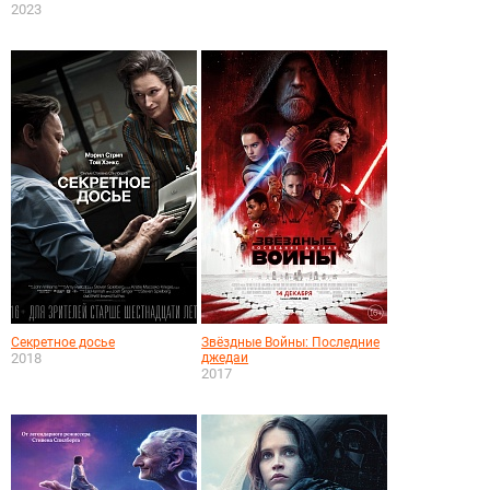
2023
Секретное досье
Звёздные Войны: Последние
2018
джедаи
2017