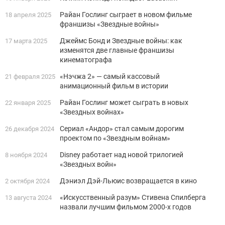
Райан Гослинг сыграет в новом фильме
18 апреля 2025
франшизы «Звездные войны»
Джеймс Бонд и Звездные войны: как
17 марта 2025
изменятся две главные франшизы
кинематографа
«Нэчжа 2» — самый кассовый
21 февраля 2025
анимационный фильм в истории
Райан Гослинг может сыграть в новых
22 января 2025
«Звездных войнах»
Сериал «Андор» стал самым дорогим
26 декабря 2024
проектом по «Звездным войнам»
Disney работает над новой трилогией
8 ноября 2024
«Звездных войн»
Дэниэл Дэй-Льюис возвращается в кино
2 октября 2024
«Искусственный разум» Стивена Спилберга
13 августа 2024
назвали лучшим фильмом 2000-х годов