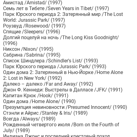
Амистад /Amistad/ (1997)
Семь лет в Тибете /Seven Years in Tibet/ (1997)
Парк Юрского периода 2: Затерянный мир /The Lost
World: Jurassic Park/ (1997)
Роузвуд /Rosewood/ (1997)
Спящие /Sleepers/ (1996)
Долгий поцелуй на ночь /The Long Kiss Goodnight/
(1996)
Никсон /Nixon/ (1995)
Сабрина /Sabrina/ (1995)
Список Шиндлера /Schindler's List/ (1993)
Парк Юрского периода /Jurassic Park/ (1993)
Один дома 2: Затерянный в Нью-Йорке /Home Alone
2: Lost in New York/ (1992)
Далеко – далеко /Far and Away/ (1992)
Джон Ф. Кеннеди: Выстрелы в Далласе /JFK/ (1991)
Капитан Крюк /Hook/ (1991)
Один дома /Home Alone/ (1990)
Презумпция невиновности /Presumed Innocent/ (1990)
Стэнли и Айрис /Stanley & Iris/ (1989)
Всегда /Always/ (1989)
Рожденный четвертого июля /Born on the Fourth of
July/ (1989)
Индиана Джонс и последний крестовый поход