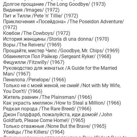
Долгое прощание /The Long Goodbye/ (1973)
Видения /Images/ (1972)
Пит и Тилли /Pete 'n' Tillie/ (1972)
Приключения «Посейдона» /The Poseidon Adventure/
(1972)
Ковбои /The Cowboys/ (1972)
История женщины /Storia di una donna/ (1970)
Воры /The Reivers/ (1969)
Прощайте, мистер Чипс /Goodbye, Mr. Chips/ (1969)
Обвиняется Пол Райкер /Sergeant Ryker/ (1968)
Фицуилли /Fitzwilly/ (1967)
Руководство для женатых /A Guide for the Married
Man/ (1967)
Пенелопа /Penelope/ (1966)
Только не с моей женой, не смей! /Not with My Wife,
You Don't!/ (1966)
Житель равнин /The Plainsman/ (1966)
Как украсть миллион /How to Steal a Million/ (1966)
Редкая порода /The Rare Breed/ (1966)
Джон Голдфарб, пожалуйста, иди домой! /John
Goldfarb, Please Come Home!/ (1965)
Только отважные /None But the Brave/ (1965)
Убийцы /The Killers/ (1964)