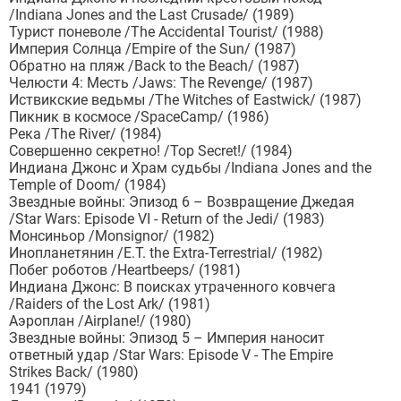
/Indiana Jones and the Last Crusade/ (1989)
Турист поневоле /The Accidental Tourist/ (1988)
Империя Солнца /Empire of the Sun/ (1987)
Обратно на пляж /Back to the Beach/ (1987)
Челюсти 4: Месть /Jaws: The Revenge/ (1987)
Иствикские ведьмы /The Witches of Eastwick/ (1987)
Пикник в космосе /SpaceCamp/ (1986)
Река /The River/ (1984)
Совершенно секретно! /Top Secret!/ (1984)
Индиана Джонс и Храм судьбы /Indiana Jones and the
Temple of Doom/ (1984)
Звездные войны: Эпизод 6 – Возвращение Джедая
/Star Wars: Episode VI - Return of the Jedi/ (1983)
Монсиньор /Monsignor/ (1982)
Инопланетянин /E.T. the Extra-Terrestrial/ (1982)
Побег роботов /Heartbeeps/ (1981)
Индиана Джонс: В поисках утраченного ковчега
/Raiders of the Lost Ark/ (1981)
Аэроплан /Airplane!/ (1980)
Звездные войны: Эпизод 5 – Империя наносит
ответный удар /Star Wars: Episode V - The Empire
Strikes Back/ (1980)
1941 (1979)