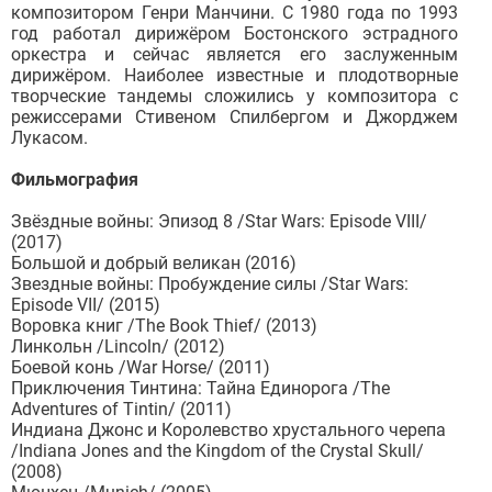
композитором Генри Манчини. С 1980 года по 1993
год работал дирижёром Бостонского эстрадного
оркестра и сейчас является его заслуженным
дирижёром. Наиболее известные и плодотворные
творческие тандемы сложились у композитора с
режиссерами Стивеном Спилбергом и Джорджем
Лукасом.
Фильмография
Звёздные войны: Эпизод 8 /Star Wars: Episode VIII/
(2017)
Большой и добрый великан (2016)
Звездные войны: Пробуждение силы /Star Wars:
Episode VII/ (2015)
Воровка книг /The Book Thief/ (2013)
Линкольн /Lincoln/ (2012)
Боевой конь /War Horse/ (2011)
Приключения Тинтина: Тайна Единорога /The
Adventures of Tintin/ (2011)
Индиана Джонс и Королевство хрустального черепа
/Indiana Jones and the Kingdom of the Crystal Skull/
(2008)