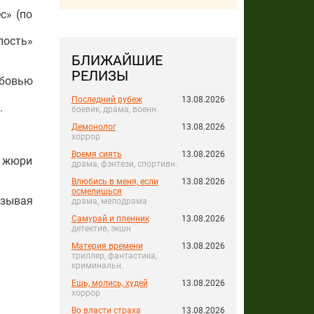
с» (по
пость»
БЛИЖАЙШИЕ
РЕЛИЗЫ
юбовью
Последний рубеж
13.08.2026
.
боевик, драма, военн.
Демонолог
13.08.2026
хоррор
Время сиять
13.08.2026
з жюри
драма, фэнтези, спортивн.
Влюбись в меня, если
13.08.2026
осмелишься
азывая
драма, мелодрама
Самурай и пленник
13.08.2026
детектив, экшн
Материя времени
13.08.2026
триллер, фантастика,
криминальн.
Ешь, молись, худей
13.08.2026
хоррор
Во власти страха
13.08.2026