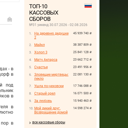
ТОП-10
КАССОВЫХ
СБОРОВ
№31 уикенд 30.07.2026 - 02.08.2026
На деревню дедушке
45 939 740
руб.
2
Майкл
38 387 809
руб.
Холоп 3
25 841 128
руб.
Матч Акпарса
23 662 712
руб.
Счастье
23 491 956
руб.
ах - в
дорф в
Зловещие мертвецы:
22 081 130
руб.
пекло
й под
Ушла по-чеховски
17 746 088
руб.
ельник
Старый орел
16 071 500
руб.
яков в
За любовь
15 940 463
руб.
теля в
Мой дикий друг.
14 598 274
руб.
олютно
Возвращение домой
 пор в
все кассовые сборы