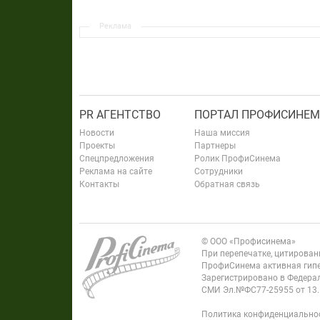
Реклама
PR АГЕНТСТВО
ПОРТАЛ ПРОФИСИНЕМ
Новости
Наша миссия
Проекты
Партнеры
Спецпредложения
Ролик ПрофиСинема
Реклама на сайте
Сотрудники
Контакты
Обратная связь
© ООО «Профисинема»
При перепечатке, цитирова
ПрофиСинема активная гипе
Зарегистрировано в Федерал
СМИ Эл.№ФС77-25955 от 13.
Политика конфиденциально