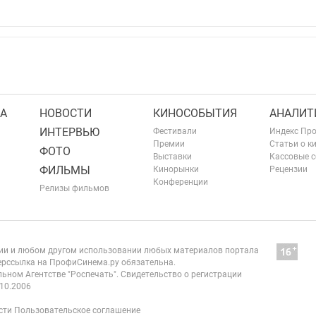
А
НОВОСТИ
КИНОСОБЫТИЯ
АНАЛИТ
ИНТЕРВЬЮ
Фестивали
Индекс Пр
Премии
Статьи о к
ФОТО
Выставки
Кассовые 
ФИЛЬМЫ
Кинорынки
Рецензии
Конференции
Релизы фильмов
нии и любом другом использовании любых материалов портала
рссылка на ПрофиСинема.ру обязательна.
ьном Агентстве "Роспечать". Свидетельство о регистрации
10.2006
сти
Пользовательское соглашение