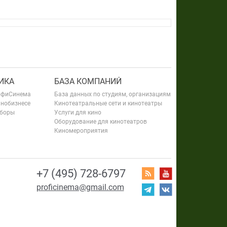
ИКА
БАЗА КОМПАНИЙ
офиСинема
База данных по студиям, организациям
инобизнесе
Кинотеатральные сети и кинотеатры
сборы
Услуги для кино
Оборудование для кинотеатров
Киномероприятия
+7 (495) 728-6797
proficinema@gmail.com