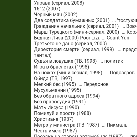
Управа (сериал, 2008)
1612 (2007)
Черный мяч (2002)
Два солдатика бумажных (2001) ... 'тостую
Гражданин начальник (сериал, 2001) ... Вов
Марш Турецкого (мини-сериал, 2000) ... Ко
Бедная Лиза (2000) Poor Liza ... Count Yuri
Третьего не дано (сериал, 2000)
Директория смерти (сериал, 1999) ... предс
тантал)
Судья в ловушке (ТВ, 1998) ... политик
Игра в браслетах (1998)
На ножах (мини-сериал, 1998) ... Подозеров
Обида (ТВ, 1997)
Мелкий бес (1995) ... Передонов
Мусульманин (1995)
Без обратного адреса (1994)
Без правосудия (1991)
Мать Иисуса (1990)
Помилуй и прости (1988)
Христиане (1987)
Мегрэ у министра (ТВ, 1987) ... Пикмаль
Честь имею (1987)
Поездки на старом автомобиле (1987) ... п