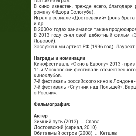
театре не играл.
В кино известен, прежде всего, благодар
роману Фёдора Сологуба).
Играл в сериале «Достоевский» (роль брата
и др.
В 2000-х годах занимался также продюсиро
В 2013 году снял свой дебютный фильм «
Львовой).
Заслуженный артист РФ (1996 год). Лауреат
Награды и номинации
Кинофестиваль «Окно в Европу» 2013 - приз
11-й Московский фестиваль отечественного
киноклубов.
7-й фестиваль российского кино в Лондоне 
7-й фестиваль «Спутник над Польшей», Вар
о России».
Фильмография:
Актер
Зимний путь (2013) ... Слава
Достоевский (сериал, 2010)
Обитаемый остров (2008) ... Кетшев