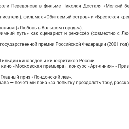
я роли Передонова в фильме Николая Досталя «Мелкий бе
 писателя), фильмах «Обитаемый остров» и «Брестская кре
ванием («Любовь в большом городе»).
Зимний путь» как сценарист и режиссёр (совместно с Л
 государственной премии Российской Федерации (2001 год)
 Гильдии киноведов и кинокритиков России.
 кино «Московская премьера», конкурс «Арт-линия» - При
- Главный приз «Лондонский лев».
шава — почетный приз «за попытку преодолеть табу, расск