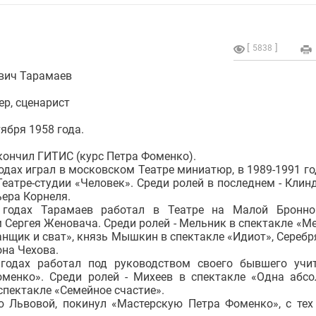
5838
вич Тарамаев
ер, сценарист
ября 1958 года.
окончил ГИТИС (курс Петра Фоменко).
одах играл в московском Театре миниатюр, в 1989-1991 год
еатре-студии «Человек». Среди ролей в последнем - Клин
ера Корнеля.
 годах Тарамаев работал в Театре на Малой Бронно
 Сергея Женовача. Среди ролей - Мельник в спектакле «М
анщик и сват», князь Мышкин в спектакле «Идиот», Серебр
на Чехова.
 годах работал под руководством своего бывшего учи
менко». Среди ролей - Михеев в спектакле «Одна абс
спектакле «Семейное счастие».
ю Львовой, покинул «Мастерскую Петра Фоменко», с тех