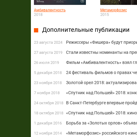
Амбивалентность
Метаморфозис
2018
2015
Дополнительные публикации
Режиссеры «Фишера» будут приори
23 августа 2024
Стали известны номинанты на пр
27 августа 2019
Фильм «Амбивалентность» взял гл
26 июля 2019
24 фестиваль фильмов о правах ч
5 декабря 2018
Золотой орел 2018: актуализиров
23 ноября 2018
«Спутник над Польшей» 2018: кон
7 ноября 2018
В Санкт-Петербурге впервые прой
24 октября 2018
«Спутник над Польшей» 2018: кино
18 октября 2018
Борьба за «Золотых орлов» объяв
1 декабря 2016
«Метаморфозис» российского кин
12 ноября 2014