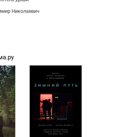
димир Николаевич
ма.ру