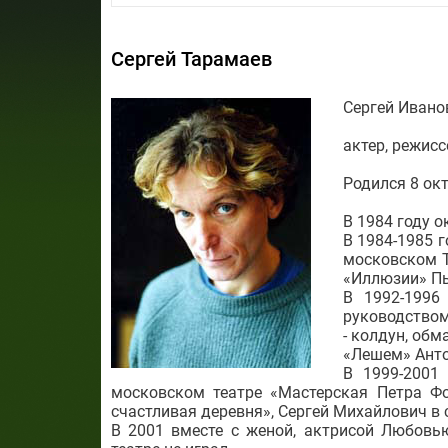
Сергей Тарамаев
Сергей Ивано
актер, режисс
Родился 8 окт
В 1984 году 
В 1984-1985 г
московском Т
«Иллюзии» Пь
В 1992-1996
руководством
- колдун, обм
«Лешем» Анто
В 1999-2001
московском театре «Мастерская Петра Фо
счастливая деревня», Сергей Михайлович в 
В 2001 вместе с женой, актрисой Любовь