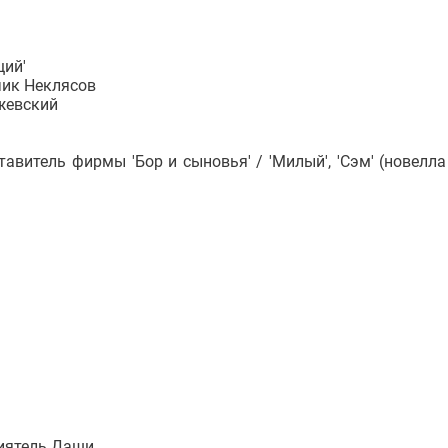
щий'
чик Неклясов
ржевский
тавитель фирмы 'Бор и сыновья' / 'Милый', 'Сэм' (новелла
риятель Даши