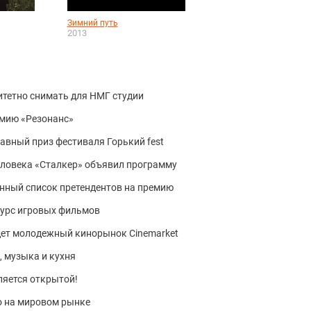
Зимний путь
2013
тетно снимать для НМГ студии
емию «Резонанс»
авный приз фестиваля Горький fest
еловека «Сталкер» объявил программу
анный список претендентов на премию
курс игровых фильмов
дет молодежный кинорынок Cinemarket
, музыка и кухня
ляется открытой!
о на мировом рынке